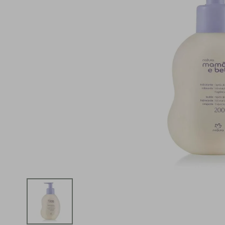
iphone
5
º