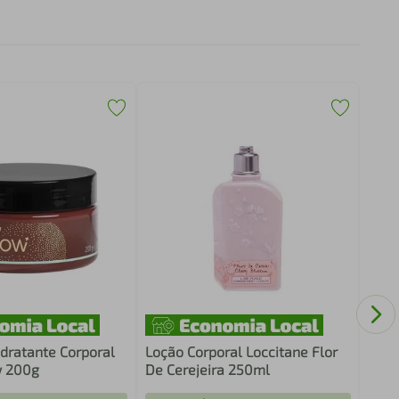
Repe
100
dratante Corporal
Loção Corporal Loccitane Flor
w 200g
De Cerejeira 250ml