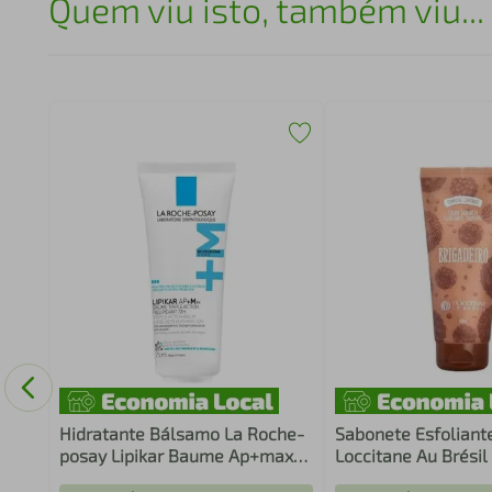
Quem viu isto, também viu...
Flor
tes
Hidratante Bálsamo La Roche-
Sabonete Esfoliant
posay Lipikar Baume Ap+max
Loccitane Au Brésil
75ml
200ml