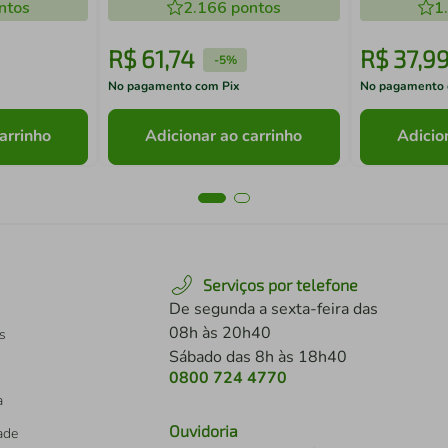
ntos
2.166
pontos
1
R$
61
,
74
R$
37
,
9
-
5%
No pagamento com Pix
No pagamento 
arrinho
Adicionar ao carrinho
Adicio
Serviços por telefone
De segunda a sexta-feira das
08h às 20h40
s
Sábado das 8h às 18h40
0800 724 4770
a
Ouvidoria
dade