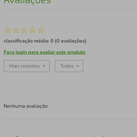
☆
☆
☆
☆
☆
classificação média: 0
(0 avaliações)
Faça login para avaliar este produto
Mais recentes
Todos
Nenhuma avaliação