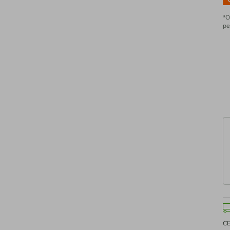
*O
pe
C