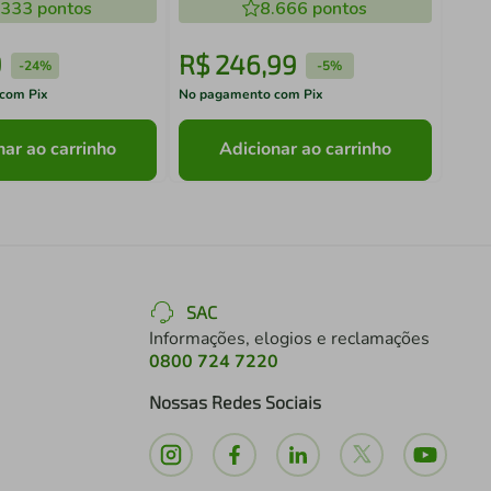
.333
pontos
8.666
pontos
9
R$
246
,
99
R$
-
24%
-
5%
com Pix
No pagamento com Pix
No pa
nar ao carrinho
Adicionar ao carrinho
SAC
Informações, elogios e reclamações
0800 724 7220
Nossas Redes Sociais