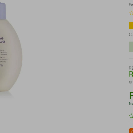
Fo
C
R
e
No