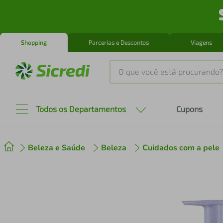
Shopping
Parcerias e Descontos
Viagens
O que você está procurando?
Produtos mais buscados
Todos os Departamentos
Cupons
tenis
1
º
Beleza e Saúde
Beleza
Cuidados com a pele
cafeteira
2
º
perfume
3
º
air fryer
4
º