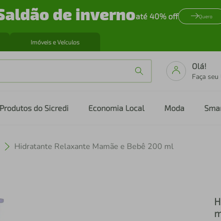
Saldão de inverno
até 40% off
Quero
Imóveis e Veículos
Olá!
Faça seu
Produtos do Sicredi
Economia Local
Moda
Sma
Hidratante Relaxante Mamãe e Bebê 200 ml
H
m