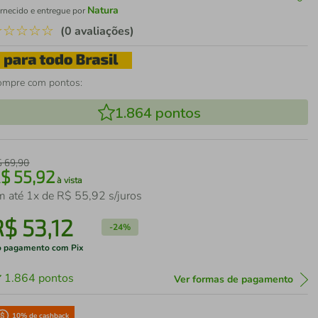
Natura
rnecido e entregue por
☆
☆
☆
☆
☆
(0 avaliações)
ompre com pontos:
1.864
pontos
$
69
,
90
R$
55
,
92
à vista
m até
1
x de
R$
55
,
92
s/juros
R$
53
,
12
-
24%
 pagamento com Pix
1.864
pontos
Ver formas de pagamento
10
% de cashback