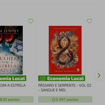
Neil
sele
COM A ESTRELA
PÁSSARO E SERPENTE - VOL 02
- SANGUE E MEL
.830
pontos
2.497
pontos