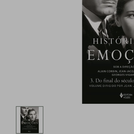
iphone
5
º