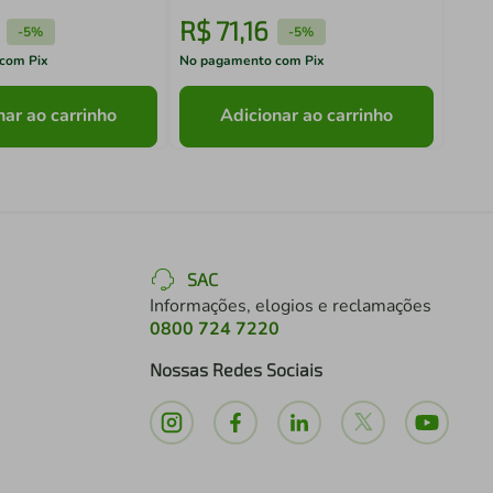
R$
71
,
16
R$
-
5%
-
5%
com Pix
No pagamento com Pix
No pa
nar ao carrinho
Adicionar ao carrinho
SAC
Informações, elogios e reclamações
0800 724 7220
Nossas Redes Sociais