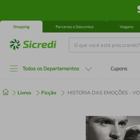
Shopping
Parcerias e Descontos
Viagens
O que você está procurando?
Produtos mais buscados
Todos os Departamentos
Cupons
tenis
1
º
Livros
Ficção
cafeteira
2
º
perfume
3
º
air fryer
4
º