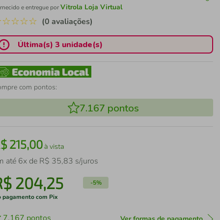
Vitrola Loja Virtual
rnecido e entregue por
☆
☆
☆
☆
☆
(0 avaliações)
Última(s) 3 unidade(s)
ompre com pontos:
7.167
pontos
R$
215
,
00
à vista
m até
6
x de
R$
35
,
83
s/juros
R$
204
,
25
-
5%
 pagamento com Pix
7.167
pontos
Ver formas de pagamento