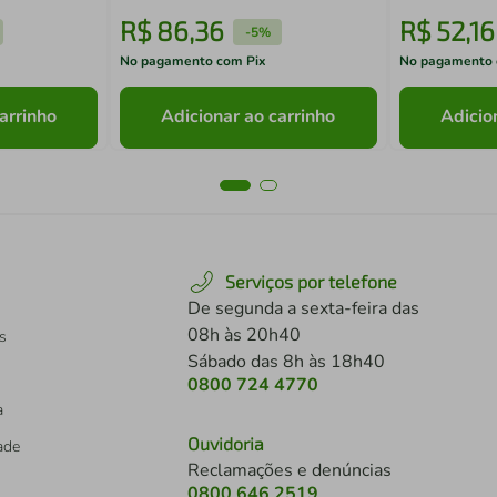
R$
86
,
36
R$
52
,
16
-
5%
No pagamento com Pix
No pagamento 
arrinho
Adicionar ao carrinho
Adicio
Serviços por telefone
De segunda a sexta-feira das
08h às 20h40
s
Sábado das 8h às 18h40
0800 724 4770
a
Ouvidoria
dade
Reclamações e denúncias
0800 646 2519