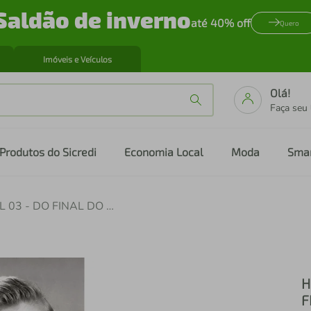
Saldão de inverno
até 40% off
Quero
Imóveis e Veículos
Olá!
Faça seu
Produtos do Sicredi
Economia Local
Moda
Sma
HISTORIA DAS EMOÇÕES - VOL 03 - DO FINAL DO SÉCULO XIX ATE HOJE
H
F