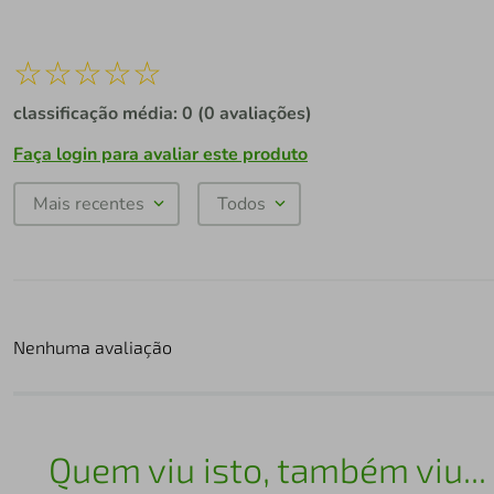
☆
☆
☆
☆
☆
classificação média: 0
(0 avaliações)
Faça login para avaliar este produto
Mais recentes
Todos
Nenhuma avaliação
Quem viu isto, também viu...