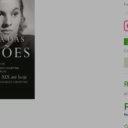
Fo
C
e
No