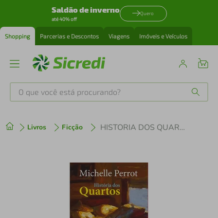
Saldão de inverno
Quero
até 40% off
Shopping
Parcerias e Descontos
Viagens
Imóveis e Veículos
O que você está procurando?
Produtos mais buscados
HISTORIA DOS QUARTOS
Livros
Ficção
tenis
1
º
cafeteira
2
º
perfume
3
º