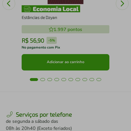
Estâncias de Dzyan
1.997
pontos
R$
56
,
90
R
-
5%
No pagamento com Pix
No 
Adicionar ao carrinho
Serviços por telefone
de segunda a sábado das
08h às 20h40 (Exceto feriados)