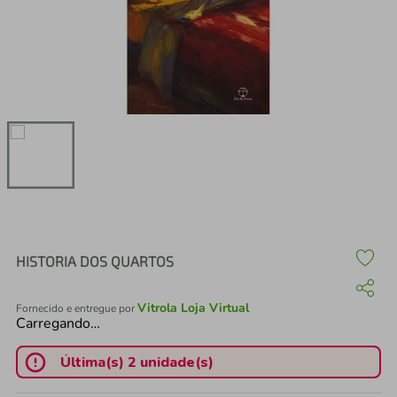
air fryer
4
º
iphone
5
º
HISTORIA DOS QUARTOS
Vitrola Loja Virtual
Fornecido e entregue por
Carregando…
Última(s) 2 unidade(s)