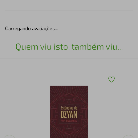
Carregando avaliações…
Quem viu isto, também viu...
O m
Ave