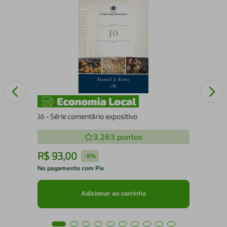
Lea
Jó - Série comentário expositivo
3.263
pontos
R$
93
,
00
R
-
5%
No pagamento com Pix
No 
Adicionar ao carrinho