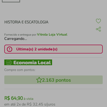
air fryer
4
º
iphone
5
º
HISTORIA E ESCATOLOGIA
Vitrola Loja Virtual
Fornecido e entregue por
Carregando…
Última(s) 2 unidade(s)
Compre com pontos:
2.163
pontos
R$
64
,
90
à vista
em até
2
x de
R$
32
,
45
s/juros