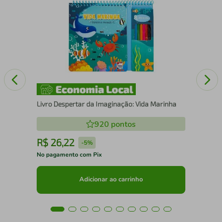
ITO
Min
Fên
Livro Despertar da Imaginação: Vida Marinha
920
pontos
R$
26
,
22
R
-
5%
No pagamento com Pix
No 
Adicionar ao carrinho