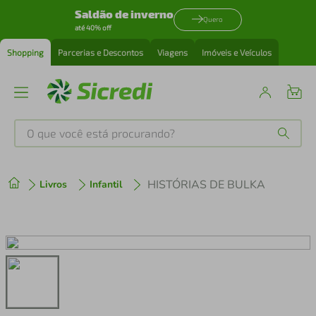
Saldão de inverno
Quero
até 40% off
Shopping
Parcerias e Descontos
Viagens
Imóveis e Veículos
O que você está procurando?
Produtos mais buscados
HISTÓRIAS DE BULKA
Livros
Infantil
tenis
1
º
cafeteira
2
º
perfume
3
º