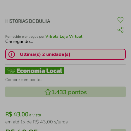
air fryer
4
º
iphone
5
º
HISTÓRIAS DE BULKA
Vitrola Loja Virtual
Fornecido e entregue por
Carregando…
Última(s) 2 unidade(s)
Compre com pontos:
1.433
pontos
R$
43
,
00
à vista
em até
1
x de
R$
43
,
00
s/juros