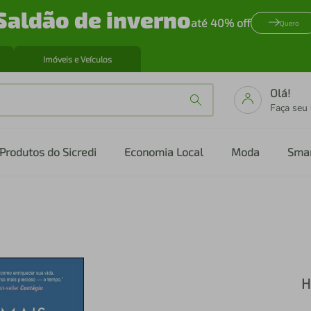
Saldão de inverno
até 40% off
Quero
Imóveis e Veículos
Olá!
Faça seu
Produtos do Sicredi
Economia Local
Moda
Sma
H