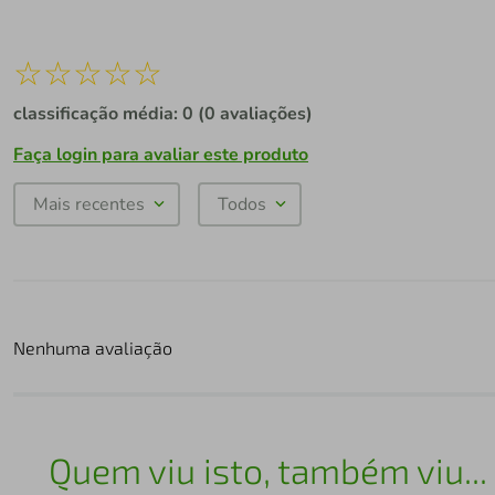
☆
☆
☆
☆
☆
classificação média: 0
(0 avaliações)
Faça login para avaliar este produto
Mais recentes
Todos
Nenhuma avaliação
Quem viu isto, também viu...