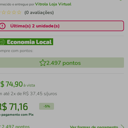
Vitrola Loja Virtual
rnecido e entregue por
☆
☆
☆
☆
☆
(0 avaliações)
Última(s) 2 unidade(s)
ompre com pontos:
2.497
pontos
R$
74
,
90
à vista
m até
2
x de
R$
37
,
45
s/juros
R$
71
,
16
-
5%
 pagamento com Pix
2.497
pontos
Ver formas de pagamento