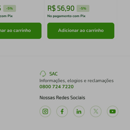
5
R$
56
,
90
R$
-
5%
-
5%
com Pix
No pagamento com Pix
No pa
nar ao carrinho
Adicionar ao carrinho
SAC
Informações, elogios e reclamações
0800 724 7220
Nossas Redes Sociais