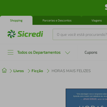
Shopping
Parcerias e Descontos
Viagens
O que você está procurando?
Produtos mais buscados
Todos os Departamentos
Cupons
tenis
1
º
Livros
Ficção
HORAS MAIS FELIZES
cafeteira
2
º
perfume
3
º
air fryer
4
º