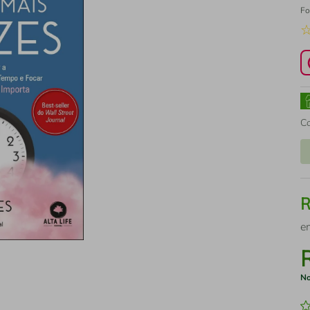
Fo
C
e
No