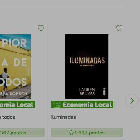
A M
AZU
e todos
Iluminadas
.367
pontos
1.997
pontos