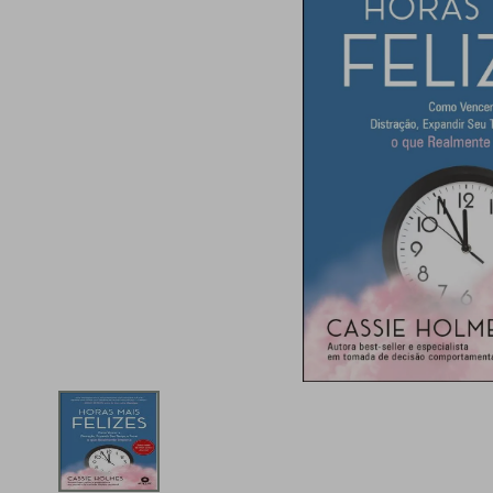
iphone
5
º