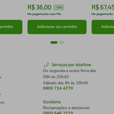
R$
36
,
00
R$
67
,
4
-
5%
No pagamento com Pix
No pagamento 
arrinho
Adicionar ao carrinho
Adicio
Serviços por telefone
De segunda a sexta-feira das
08h às 20h40
s
Sábado das 8h às 18h40
0800 724 4770
a
Ouvidoria
dade
Reclamações e denúncias
0800 646 2519