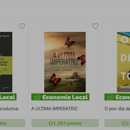
produtiva
A ULTIMA IMPERATRIZ
O pior dia d
tos
1.263
pontos
2