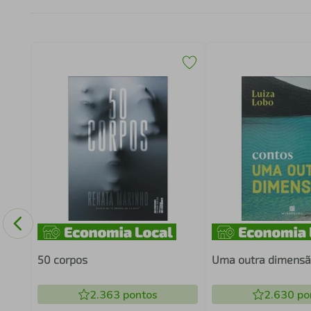
50 corpos
Uma outra dimens
2.363
pontos
2.630
po