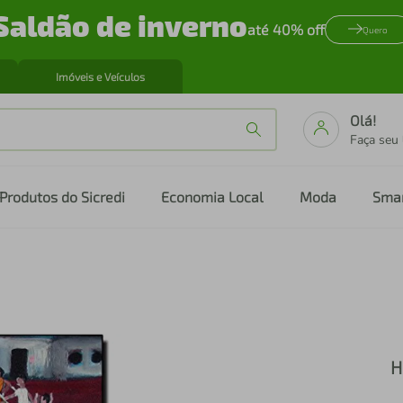
Saldão de inverno
até 40% off
Quero
Imóveis e Veículos
Olá!
Faça seu
Produtos do Sicredi
Economia Local
Moda
Sma
H