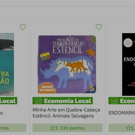
Minha Arte em Quebra-Cabeça
ão
ENDOMARKET
Estêncil: Animais Selvagens
ntos
1.330
pontos
1