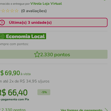
Vitrola Loja Virtual
rnecido e entregue por
☆
☆
☆
☆
☆
(0 avaliações)
Última(s) 3 unidade(s)
ompre com pontos:
2.330
pontos
R$
69
,
90
à vista
m até
2
x de
R$
34
,
95
s/juros
R$
66
,
40
-
5%
 pagamento com Pix
2.330
pontos
Ver formas de pagamento