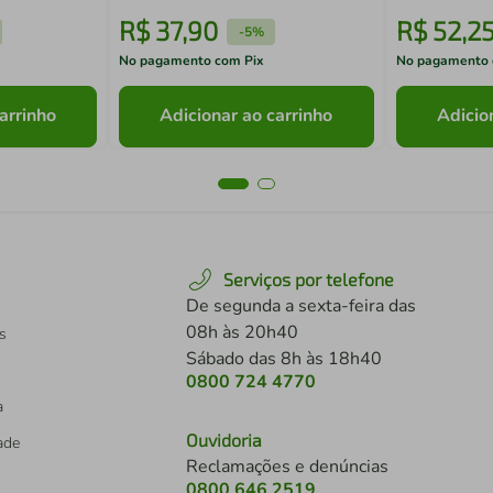
R$
37
,
90
R$
52
,
2
-
5%
No pagamento com Pix
No pagamento 
arrinho
Adicionar ao carrinho
Adicio
Serviços por telefone
De segunda a sexta-feira das
08h às 20h40
s
Sábado das 8h às 18h40
0800 724 4770
a
Ouvidoria
dade
Reclamações e denúncias
0800 646 2519