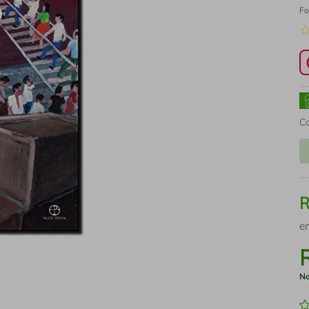
Fo
C
e
No