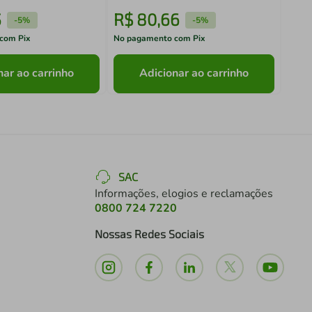
5
R$
80
,
66
R$
-
5%
-
5%
com Pix
No pagamento com Pix
No pa
nar ao carrinho
Adicionar ao carrinho
SAC
Informações, elogios e reclamações
0800 724 7220
Nossas Redes Sociais