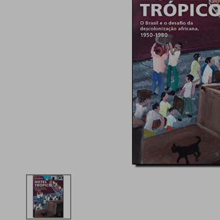
iphone
5
º