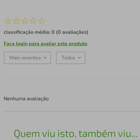
☆
☆
☆
☆
☆
classificação média: 0
(0 avaliações)
Faça login para avaliar este produto
Mais recentes
Todos
Nenhuma avaliação
Quem viu isto, também viu...