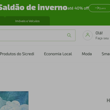
Saldão de inverno
até 40% off
Quero
Imóveis e Veículos
Olá!
Faça seu
Produtos do Sicredi
Economia Local
Moda
Sma
H