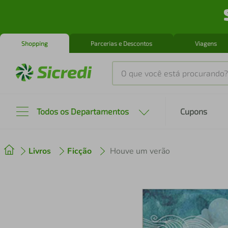
Shopping
Parcerias e Descontos
Viagens
O que você está procurando?
Produtos mais buscados
Todos os Departamentos
Cupons
tenis
1
º
Livros
Ficção
Houve um verão
cafeteira
2
º
perfume
3
º
air fryer
4
º