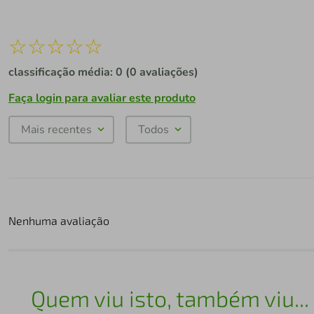
☆
☆
☆
☆
☆
classificação média: 0
(0 avaliações)
Faça login para avaliar este produto
Mais recentes
Todos
Nenhuma avaliação
Quem viu isto, também viu...