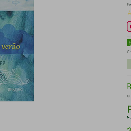
Fo
C
e
No