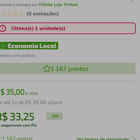
Vitrola Loja Virtual
rnecido e entregue por
☆
☆
☆
☆
☆
(0 avaliações)
Última(s) 1 unidade(s)
ompre com pontos:
1.167
pontos
R$
35
,
00
à vista
m até
1
x de
R$
35
,
00
s/juros
R$
33
,
25
-
5%
 pagamento com Pix
1.167
pontos
Ver formas de pagamento