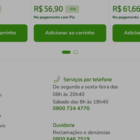
R$
56
,
90
R$
61
,
6
-
5%
No pagamento com Pix
No pagamento 
arrinho
Adicionar ao carrinho
Adicio
Serviços por telefone
De segunda a sexta-feira das
08h às 20h40
s
Sábado das 8h às 18h40
0800 724 4770
a
Ouvidoria
dade
Reclamações e denúncias
0800 646 2519