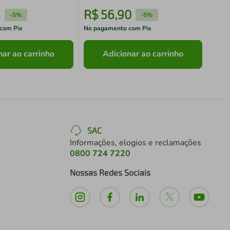
6
R$
56
,
90
R$
-
5%
-
5%
com Pix
No pagamento com Pix
No pa
nar ao carrinho
Adicionar ao carrinho
SAC
Informações, elogios e reclamações
0800 724 7220
Nossas Redes Sociais