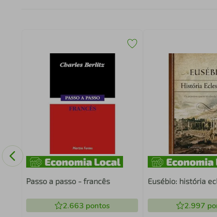
Passo a passo - francês
Eusébio: história ec
2.663
pontos
2.997
po