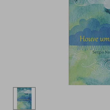
iphone
5
º