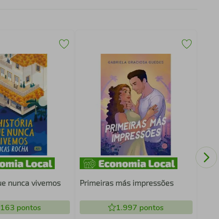
Ilum
que nunca vivemos
Primeiras más impressões
.163
pontos
1.997
pontos