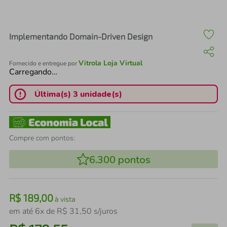
air fryer
4
º
iphone
5
º
Implementando Domain-Driven Design
Vitrola Loja Virtual
Fornecido e entregue por
Carregando…
Última(s) 3 unidade(s)
Compre com pontos:
6.300
pontos
R$
189
,
00
à vista
em até
6
x de
R$
31
,
50
s/juros