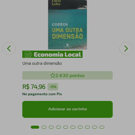
A m
Uma outra dimensão
2.630
pontos
R$
74
,
96
R
-
5%
No pagamento com Pix
No 
Adicionar ao carrinho