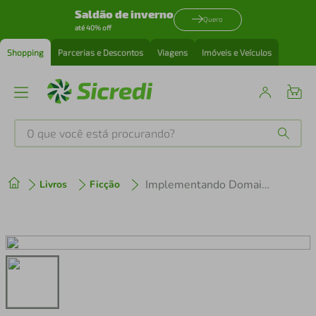
Saldão de inverno
Quero
até 40% off
Shopping
Parcerias e Descontos
Viagens
Imóveis e Veículos
O que você está procurando?
Produtos mais buscados
Implementando Domain-Driven Design
Livros
Ficção
tenis
1
º
cafeteira
2
º
perfume
3
º