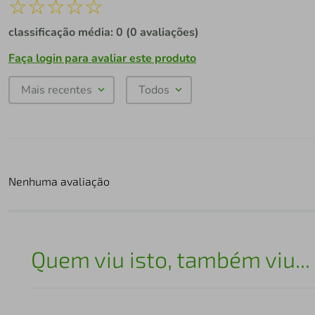
☆
☆
☆
☆
☆
classificação média: 0
(0 avaliações)
Faça login para avaliar este produto
Mais recentes
Todos
Nenhuma avaliação
Quem viu isto, também viu...