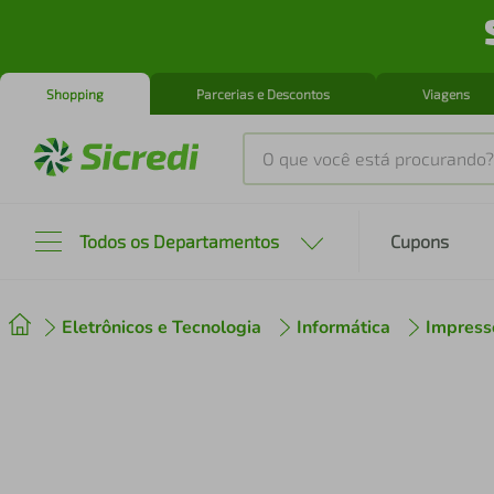
Shopping
Parcerias e Descontos
Viagens
O que você está procurando?
Produtos mais buscados
Todos os Departamentos
Cupons
tenis
1
º
Eletrônicos e Tecnologia
Informática
Impresso
cafeteira
2
º
perfume
3
º
air fryer
4
º