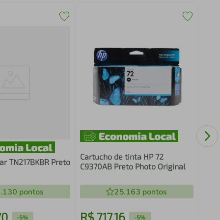
Cart
F9J6
Orig
Cartucho de tinta HP 72
nar TN217BKBR Preto
C9370AB Preto Photo Original
.130
pontos
25.163
pontos
70
R$
717
,
16
R$
-
5%
-
5%