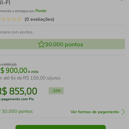
i-FI
Ponto
rnecido e entregue por
☆
☆
☆
☆
☆
(0 avaliações)
ompre com pontos:
30.000
pontos
$
1
.
099
,
00
R$
900
,
00
à vista
m até
6
x de
R$
150
,
00
s/juros
R$
855
,
00
-
22%
 pagamento com Pix
30.000
pontos
Ver formas de pagamento