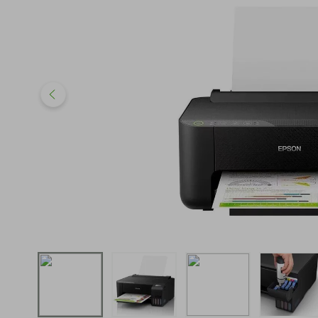
iphone
5
º