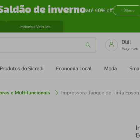
Saldão de inverno
até 40% off
Quero
Imóveis e Veículos
Olá!
Faça seu
Produtos do Sicredi
Economia Local
Moda
Sma
ras e Multifuncionais
I
E