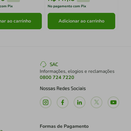
com Pix
No pagamento com Pix
No pa
nar ao carrinho
Adicionar ao carrinho
SAC
Informações, elogios e reclamações
0800 724 7220
Nossas Redes Sociais
Formas de Pagamento
ia