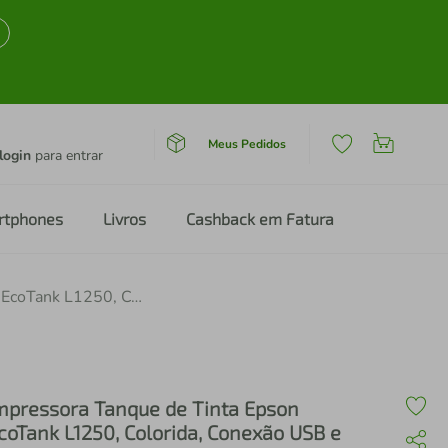
Meus Pedidos
login
para entrar
rtphones
Livros
Cashback em Fatura
Impressora Tanque de Tinta Epson EcoTank L1250, Colorida, Conexão USB e Wi-FI
mpressora Tanque de Tinta Epson
coTank L1250, Colorida, Conexão USB e