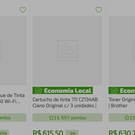
ue de Tinta
Cartucho de tinta 711 CZ134AB
Toner Origi
0 Wi-Fi
Ciano Original c/ 3 unidades |
| Brother
ntos
21.597
pontos
22
R$
615
,
50
R$
630
,
23%
-
5%