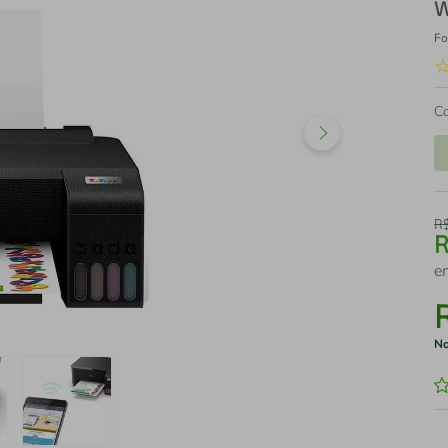
W
Fo
C
R
e
No