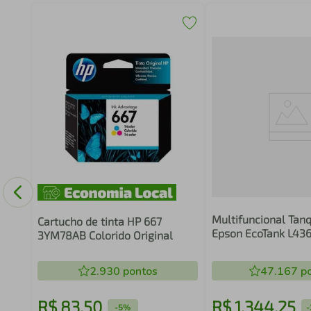
her
Multifuncional Tanq
Cartucho de tinta HP 667
Epson EcoTank L436
3YM78AB Colorido Original
Colorida Bivolt
2.930
pontos
47.167
po
R$
83
,
50
R$
1
.
344
,
25
-
5%
-