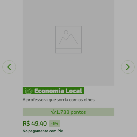
As 
A professora que sorria com os olhos
1.733
pontos
R$
49
,
40
R
-
5%
No pagamento com Pix
No 