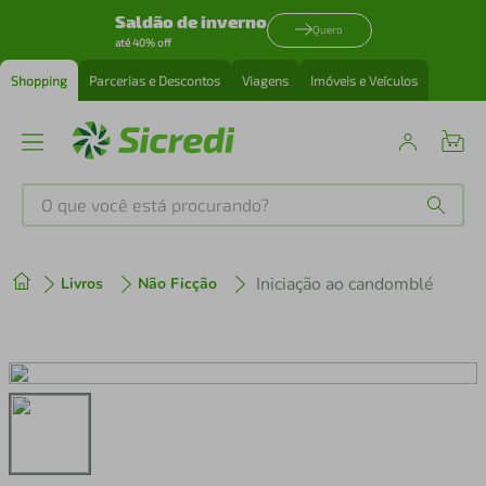
Saldão de inverno
Quero
até 40% off
Shopping
Parcerias e Descontos
Viagens
Imóveis e Veículos
O que você está procurando?
Produtos mais buscados
Iniciação ao candomblé
Livros
Não Ficção
tenis
1
º
cafeteira
2
º
perfume
3
º