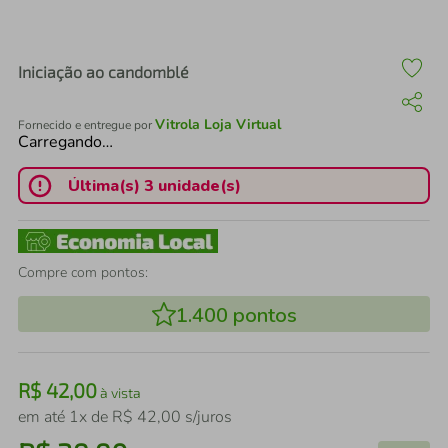
air fryer
4
º
iphone
5
º
Iniciação ao candomblé
Vitrola Loja Virtual
Fornecido e entregue por
Carregando…
Última(s) 3 unidade(s)
Compre com pontos:
1.400
pontos
R$
42
,
00
à vista
em até
1
x de
R$
42
,
00
s/juros