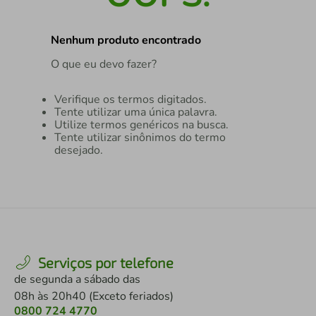
air fryer
4
º
Nenhum produto encontrado
iphone
5
º
O que eu devo fazer?
Verifique os termos digitados.
Tente utilizar uma única palavra.
Utilize termos genéricos na busca.
Tente utilizar sinônimos do termo
desejado.
Serviços por telefone
de segunda a sábado das
08h às 20h40 (Exceto feriados)
0800 724 4770