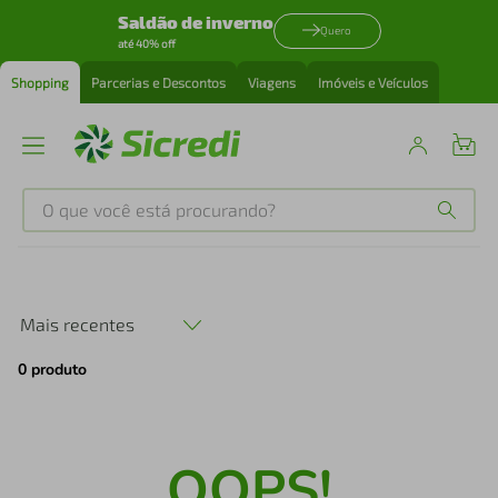
Saldão de inverno
Quero
até 40% off
Shopping
Parcerias e Descontos
Viagens
Imóveis e Veículos
O que você está procurando?
Produtos mais buscados
tenis
1
º
Mais recentes
0
produto
cafeteira
2
º
perfume
3
º
OOPS!