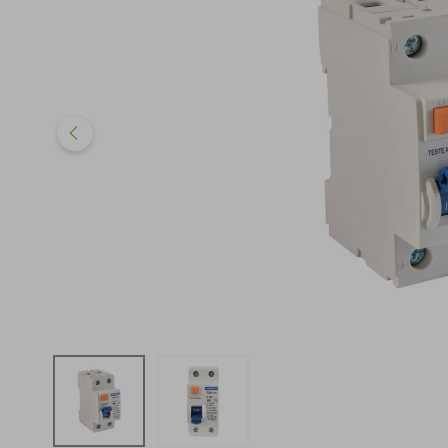
iphone
5
º