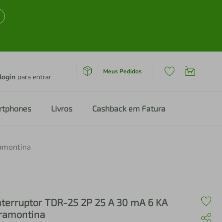
Meus Pedidos
login
para entrar
rtphones
Livros
Cashback em Fatura
amontina
nterruptor TDR-25 2P 25 A 30 mA 6 KA
ramontina