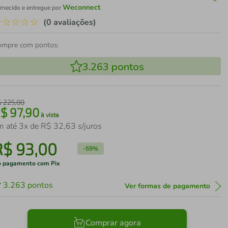
Weconnect
rnecido e entregue por
☆
☆
☆
☆
☆
(0 avaliações)
ompre com pontos:
3.263
pontos
$
225
,
00
R$
97
,
90
à vista
m até
3
x de
R$
32
,
63
s/juros
R$
93
,
00
-
59%
 pagamento com Pix
3.263
pontos
Ver formas de pagamento
Comprar agora