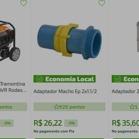
 Tramontina
AVR Rodas
Adaptador Macho Ep 2x1.1/2
Adaptador 
ontos
920
pontos
1
R$
26
,
22
R$
35
,
6
-
5%
-
5%
No pagamento com Pix
No pagamento 