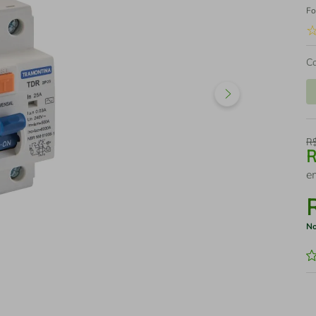
Fo
C
R
e
No