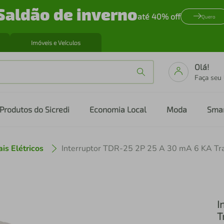
Saldão de inverno
até 40% off
Quero
Imóveis e Veículos
Olá!
Faça seu
Produtos do Sicredi
Economia Local
Moda
Sma
is Elétricos
Interruptor TDR-25 2P 25 A 30 mA 6 KA Tr
I
T