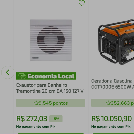
Gerador a Gasolina
Exaustor para Banheiro
GGT7000E 6500W 
Tramontina 20 cm BA 150 127 V
Bivolt
9.545
pontos
352.663
p
R$
272
,
03
R$
10
.
050
,
90
-
5%
No pagamento com Pix
No pagamento com Pix