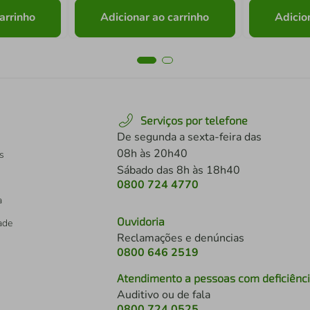
arrinho
Adicionar ao carrinho
Adicio
Serviços por telefone
De segunda a sexta-feira das
08h às 20h40
s
Sábado das 8h às 18h40
0800 724 4770
a
Ouvidoria
dade
Reclamações e denúncias
0800 646 2519
Atendimento a pessoas com deficiênc
Auditivo ou de fala
s
0800 724 0525