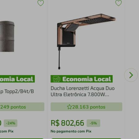
Duch
Ultr
Bran
220
Ducha Lorenzetti Acqua Duo
2p Topp2/B4t/B
Ultra Eletrônica 7.800W
Preto/Rose Gold – 7510127
.249
pontos
220V
28.163
pontos
0
R$
802
,
66
R$
-
24%
-
5%
com Pix
No pagamento com Pix
No pa