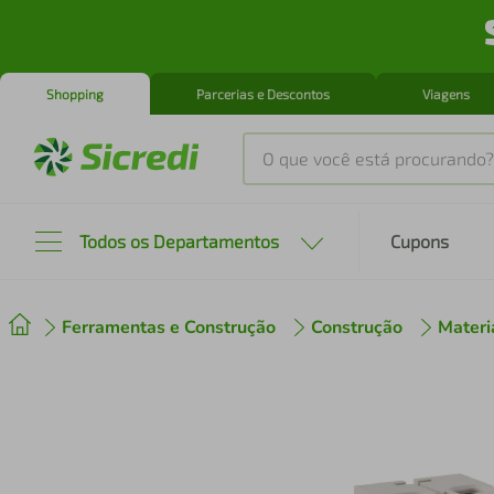
Shopping
Parcerias e Descontos
Viagens
O que você está procurando?
Produtos mais buscados
Todos os Departamentos
Cupons
tenis
1
º
Ferramentas e Construção
Construção
Materia
cafeteira
2
º
perfume
3
º
air fryer
4
º