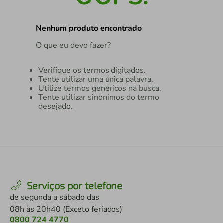
air fryer
4
º
Nenhum produto encontrado
iphone
5
º
O que eu devo fazer?
Verifique os termos digitados.
Tente utilizar uma única palavra.
Utilize termos genéricos na busca.
Tente utilizar sinônimos do termo
desejado.
Serviços por telefone
de segunda a sábado das
08h às 20h40 (Exceto feriados)
0800 724 4770