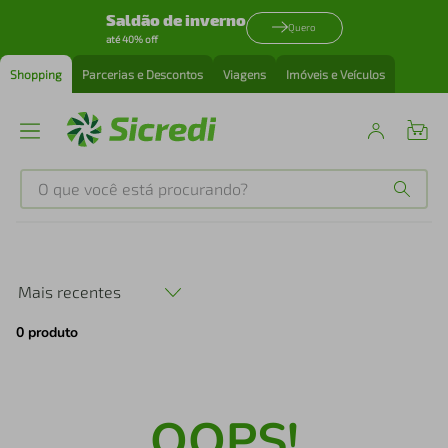
Saldão de inverno
Quero
até 40% off
Shopping
Parcerias e Descontos
Viagens
Imóveis e Veículos
O que você está procurando?
Produtos mais buscados
tenis
1
º
Mais recentes
0
produto
cafeteira
2
º
perfume
3
º
OOPS!