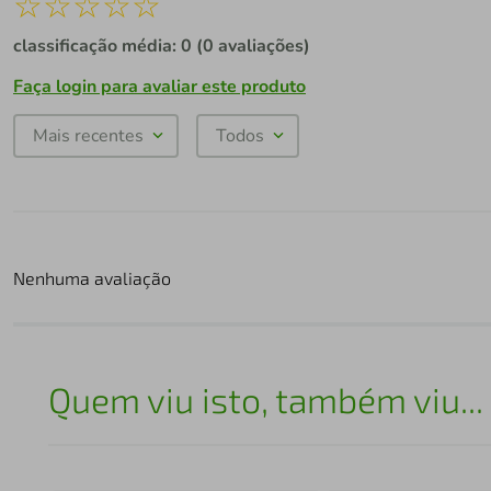
☆
☆
☆
☆
☆
classificação média: 0
(0 avaliações)
Faça login para avaliar este produto
Mais recentes
Todos
Nenhuma avaliação
Quem viu isto, também viu...