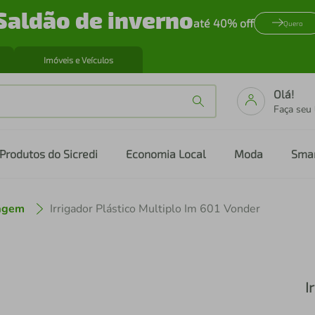
Saldão de inverno
até 40% off
Quero
Imóveis e Veículos
Olá!
Faça seu
Produtos do Sicredi
Economia Local
Moda
Sma
nagem
Irrigador Plástico Multiplo Im 601 Vonder
I