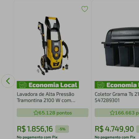
arpa
Lavadora de Alta Pressão
Coletor Grama Ts 2
Tramontina 2100 W com
547289301
Mangueira Alta Pressão 5 m
Jato Regulável 2100 psi
65.128
pontos
166.663
p
R$
1
.
856
,
16
R$
4
.
749
,
90
-
5%
No pagamento com Pix
No pagamento com Pix