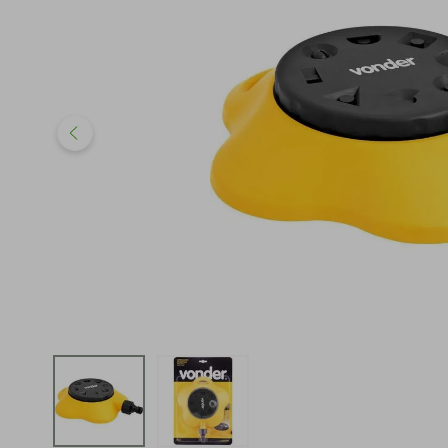
iphone
5
º