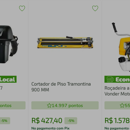
Cortador de Piso Tramontina
17
Roçadeira a
900 MM
Vonder Mot
Cinto Corta
ontos
14.997
pontos
Combustão
55
R$
427
,
40
R$
1
.
578
-
5%
-
5%
No pagamento com Pix
No pagamento 