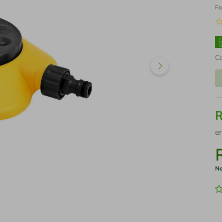
Fo
C
e
No