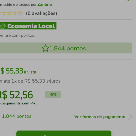
Zanline
rnecido e entregue por
☆
☆
☆
☆
☆
(0 avaliações)
ompre com pontos:
1.844
pontos
R$
55
,
33
à vista
m até
1
x de
R$
55
,
33
s/juros
R$
52
,
56
-
5%
 pagamento com Pix
1.844
pontos
Ver formas de pagamento