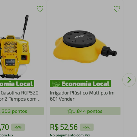
Enga
1/2"
Livr
 Gasolina RGP520
Irrigador Plástico Multiplo Im
or 2 Tempos com
601 Vonder
dor de Grama
.393
pontos
1.844
pontos
,
70
R$
52
,
56
R$
-
5%
-
5%
com Pix
No pagamento com Pix
No pa