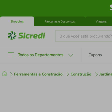
Shopping
Parcerias e Descontos
Viagens
O que você está procurando?
Produtos mais buscados
Todos os Departamentos
Cupons
tenis
1
º
Ferramentas e Construção
Construção
Jardi
cafeteira
2
º
perfume
3
º
air fryer
4
º