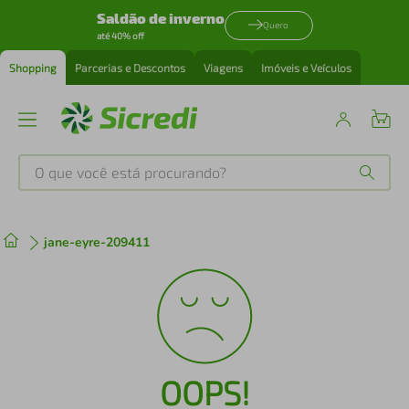
Saldão de inverno
Quero
até 40% off
Shopping
Parcerias e Descontos
Viagens
Imóveis e Veículos
O que você está procurando?
Produtos mais buscados
jane-eyre-209411
tenis
1
º
cafeteira
2
º
perfume
3
º
OOPS!