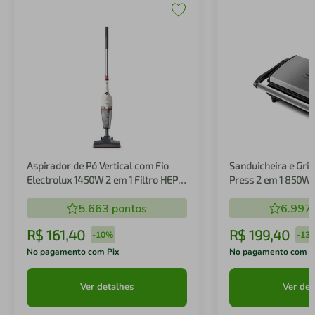
Aspirador de Pó Vertical com Fio
Sanduicheira e Gril
Electrolux 1450W 2 em 1 Filtro HEPA
Press 2 em 1 850W
Branco (STK14B)
5.663
pontos
6.997
R$
161
,
40
R$
199
,
40
-
10%
-
13
No pagamento com Pix
No pagamento com P
Ver detalhes
Ver det