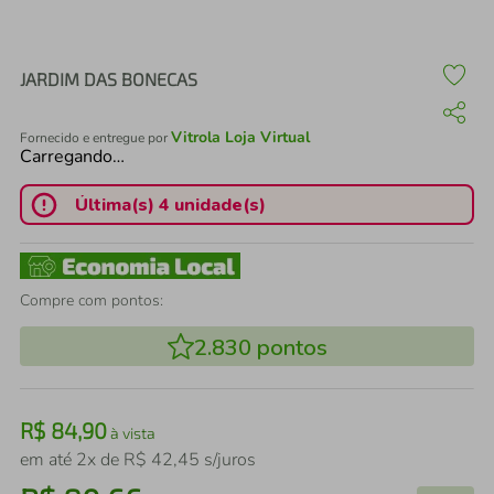
air fryer
4
º
iphone
5
º
JARDIM DAS BONECAS
Vitrola Loja Virtual
Fornecido e entregue por
Carregando…
Última(s) 4 unidade(s)
Compre com pontos:
2.830
pontos
R$
84
,
90
à vista
em até
2
x de
R$
42
,
45
s/juros