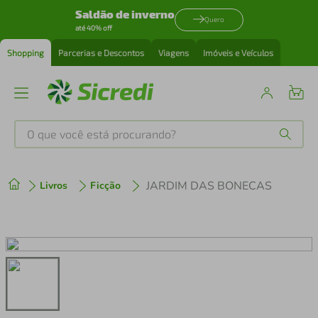
Saldão de inverno
Quero
até 40% off
Shopping
Parcerias e Descontos
Viagens
Imóveis e Veículos
O que você está procurando?
Produtos mais buscados
JARDIM DAS BONECAS
Livros
Ficção
tenis
1
º
cafeteira
2
º
perfume
3
º