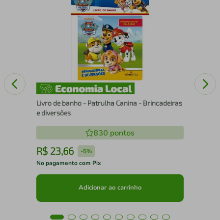
Mar
Livro de banho - Patrulha Canina - Brincadeiras
e diversões
830
pontos
R$
23
,
66
R
-
5%
No pagamento com Pix
No 
Adicionar ao carrinho