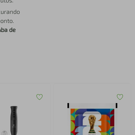
utos.
curando
onto.
Aba de