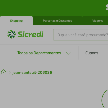
Shopping
Parcerias e Descontos
Viagens
O que você está procurando?
Produtos mais buscados
Todos os Departamentos
Cupons
tenis
1
º
jean-santeuil-206036
cafeteira
2
º
perfume
3
º
air fryer
4
º