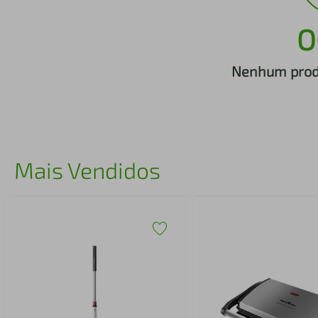
iphone
5
º
O
Nenhum produ
Mais Vendidos