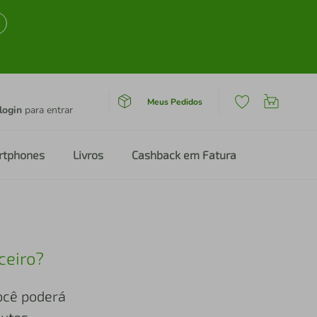
Meus Pedidos
login
para entrar
rtphones
Livros
Cashback em Fatura
ceiro?
você poderá