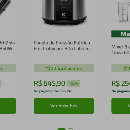
Britânia
Panela de Pressão Elétrica
Mixer 3 
1 850W
Electrolux por Rita Lobo 6L
Cinza 6
Preta Experience Digital
Inox e T
(PCC20)
(EIB20)
os
22.663
pontos
R$
645
,
90
R$
29
-
21%
No pagamento com Pix
No pagame
Ver detalhes