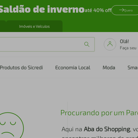
Saldão de inverno
até 40% off
Quero
Imóveis e Veículos
Olá!
Faça seu
Produtos do Sicredi
Economia Local
Moda
Sma
Procurando por um Par
Aqui na
Aba do Shopping
, 