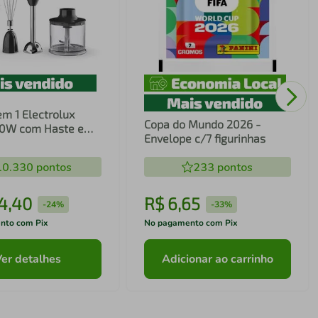
em 1 Electrolux
Copa do Mundo 2026 -
00W com Haste em
Envelope c/7 figurinhas
ecnologia TruFlow
10.330
pontos
233
pontos
4
,
40
R$
6
,
65
-
24%
-
33%
nto com Pix
No pagamento com Pix
Ver detalhes
Adicionar ao carrinho