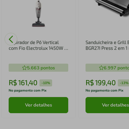
Aspirador de Pó Vertical
Sanduicheira e Grill 
com Fio Electrolux 1450W 2
BGR27I Press 2 em 
em 1 Filtro HEPA Branco
(STK14B)
5.663
pontos
6.997
pont
R$
161
,
40
R$
199
,
40
-
10%
-
13%
No pagamento com Pix
No pagamento com Pix
Ver detalhes
Ver detalhes