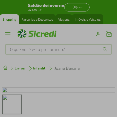
Saldão de inverno
Quero
até 40% off
Shopping
Parcerias e Descontos
Viagens
Imóveis e Veículos
O que você está procurando?
Produtos mais buscados
Joana Banana
Livros
Infantil
tenis
1
º
cafeteira
2
º
perfume
3
º