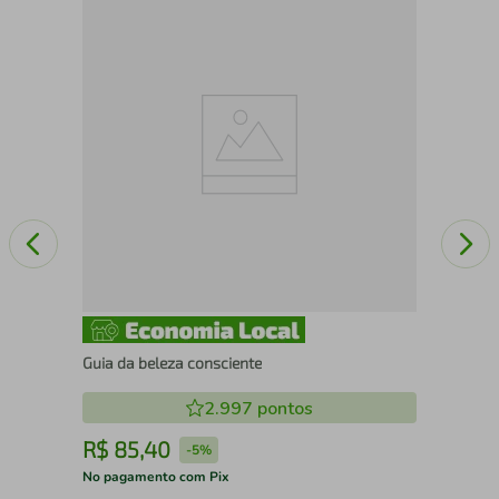
e
HIS
Guia da beleza consciente
2.997
pontos
R$
85
,
40
R
-
5%
No pagamento com Pix
No 