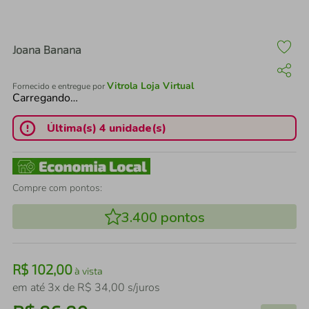
air fryer
4
º
iphone
5
º
Joana Banana
Vitrola Loja Virtual
Fornecido e entregue por
Carregando…
Última(s) 4 unidade(s)
Compre com pontos:
3.400
pontos
R$
102
,
00
à vista
em até
3
x de
R$
34
,
00
s/juros