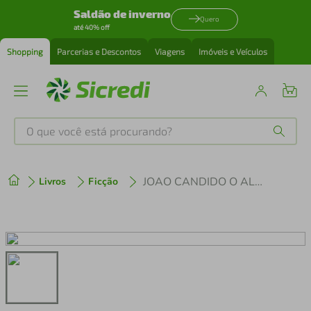
Saldão de inverno
Quero
até 40% off
Shopping
Parcerias e Descontos
Viagens
Imóveis e Veículos
O que você está procurando?
Produtos mais buscados
JOAO CANDIDO O ALMIRANTE NEGRO
Livros
Ficção
tenis
1
º
cafeteira
2
º
perfume
3
º