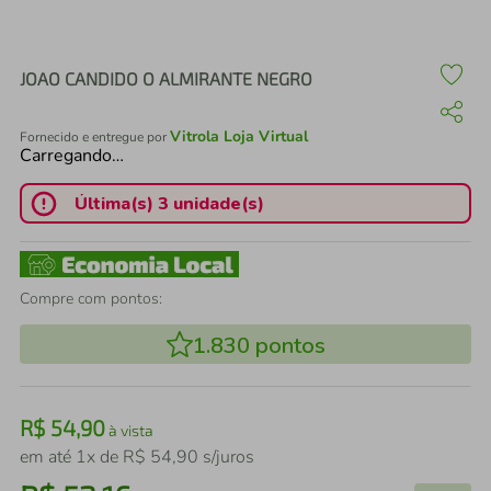
air fryer
4
º
iphone
5
º
JOAO CANDIDO O ALMIRANTE NEGRO
Vitrola Loja Virtual
Fornecido e entregue por
Carregando…
Última(s) 3 unidade(s)
Compre com pontos:
1.830
pontos
R$
54
,
90
à vista
em até
1
x de
R$
54
,
90
s/juros