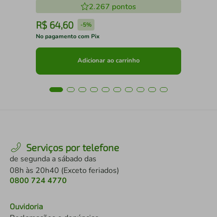
2.267
pontos
SALA DE AULA
R$
64
,
60
R
-
5%
No pagamento com Pix
No 
Adicionar ao carrinho
Serviços por telefone
de segunda a sábado das
08h às 20h40 (Exceto feriados)
0800 724 4770
Ouvidoria