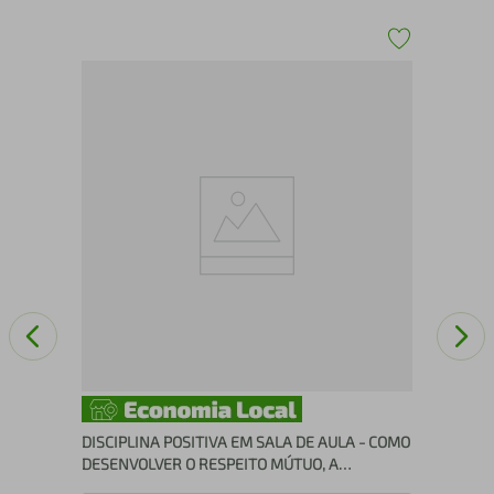
AS
Com
Str
DISCIPLINA POSITIVA EM SALA DE AULA - COMO
DESENVOLVER O RESPEITO MÚTUO, A
COOPERAÇÃO E A RESPONSABILIDADE EM SUA