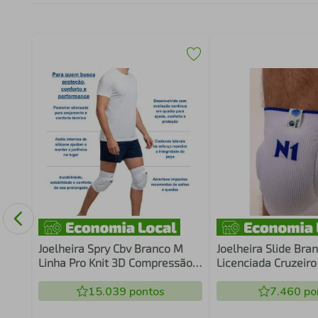
Aço
Joelheira Spry Cbv Branco M
Joelheira Slide Bra
Linha Pro Knit 3D Compressão
Licenciada Cruzeiro
Eva 15Mm Proteção Impacto
15Mm Proteção Imp
Estabilidade N1 Sport
15.039
pontos
Estabilidade N1 Spo
7.460
po