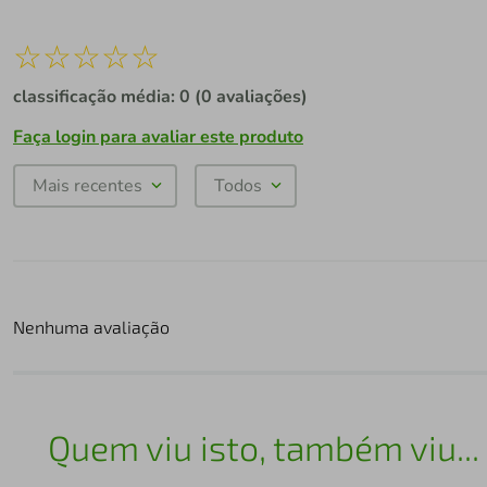
☆
☆
☆
☆
☆
classificação média: 0
(0 avaliações)
Faça login para avaliar este produto
Mais recentes
Todos
Nenhuma avaliação
Quem viu isto, também viu...