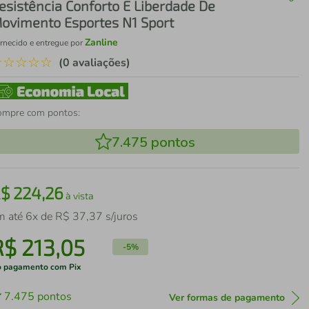
esistência Conforto E Liberdade De
ovimento Esportes N1 Sport
Zanline
rnecido e entregue por
☆
☆
☆
☆
☆
(0 avaliações)
ompre com pontos:
7.475
pontos
R$
224
,
26
à vista
m até
6
x de
R$
37
,
37
s/juros
R$
213
,
05
-
5%
 pagamento com Pix
7.475
pontos
Ver formas de pagamento