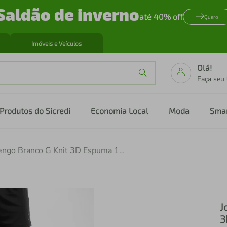
Saldão de inverno
até 40% off
Quero
Imóveis e Veículos
Olá!
Faça seu
Produtos do Sicredi
Economia Local
Moda
Sma
Joelheira Slide Flamengo Branco G Knit 3D Espuma 12Mm Proteção Impacto Alta Resistência Conforto E Liberdade De Movimento Esportes N1 Sport
J
3