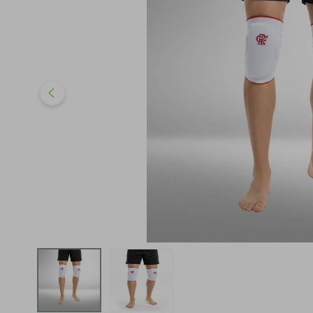
iphone
5
º