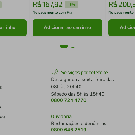
R$
167
,
92
R$
200
,
-
5%
No pagamento com Pix
No pagamento 
arrinho
Adicionar ao carrinho
Adicio
Serviços por telefone
De segunda a sexta-feira das
08h às 20h40
s
Sábado das 8h às 18h40
0800 724 4770
a
Ouvidoria
dade
Reclamações e denúncias
0800 646 2519