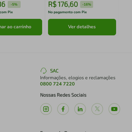
36
R$
176
,
60
R$
-
5%
-
16%
com Pix
No pagamento com Pix
No pa
nar ao carrinho
Ver detalhes
SAC
Informações, elogios e reclamações
0800 724 7220
Nossas Redes Sociais