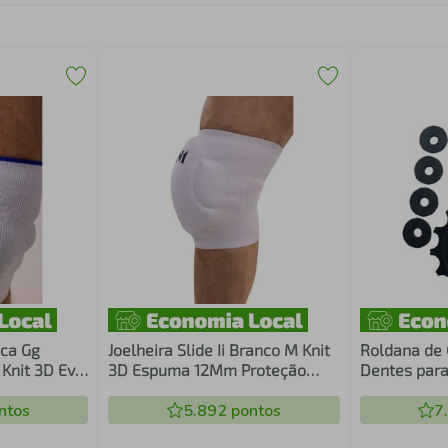
nca Gg
Joelheira Slide Ii Branco M Knit
Roldana de 
 Knit 3D Eva
3D Espuma 12Mm Proteção
Dentes para
acto
Impacto Esportes N1 Sport
com Rolame
rt
ntos
5.892
pontos
XX1 / X01 /
7