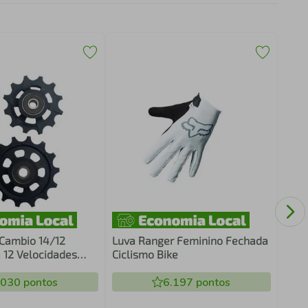
Rola
30X
Movi
BSA3
Cambio 14/12
Luva Ranger Feminino Fechada
 12 Velocidades
Ciclismo Bike
nto Sram Eagle
 GX / NX
.030
pontos
6.197
pontos