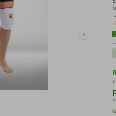
R
M
Fo
C
e
No