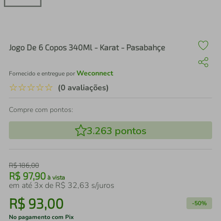
air fryer
4
º
iphone
5
º
Jogo De 6 Copos 340Ml - Karat - Pasabahçe
Weconnect
Fornecido e entregue por
☆
☆
☆
☆
☆
(0 avaliações)
Compre com pontos:
3.263
pontos
R$
186
,
00
R$
97
,
90
à vista
em até
3
x de
R$
32
,
63
s/juros
R$
93
,
00
-
50%
No pagamento com Pix