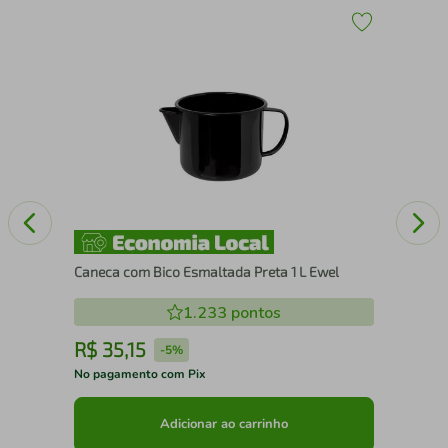
Con
Dup
Caneca com Bico Esmaltada Preta 1 L Ewel
1.233
pontos
R$
35
,
15
R
-
5%
No pagamento com Pix
No 
Adicionar ao carrinho