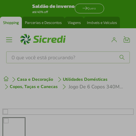
Saldão de inverno
Quero
até 40% off
Shopping
Parcerias e Descontos
Viagens
Imóveis e Veículos
O que você está procurando?
Produtos mais buscados
Casa e Decoração
Utilidades Domésticas
tenis
1
º
Jogo De 6 Copos 340Ml - Karat - Pasabahçe
Copos, Taças e Canecas
cafeteira
2
º
perfume
3
º