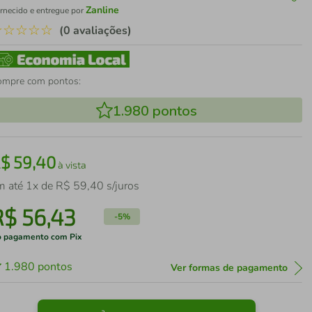
Zanline
rnecido e entregue por
☆
☆
☆
☆
☆
(0 avaliações)
ompre com pontos:
1.980
pontos
R$
59
,
40
à vista
m até
1
x de
R$
59
,
40
s/juros
R$
56
,
43
-
5%
 pagamento com Pix
1.980
pontos
Ver formas de pagamento