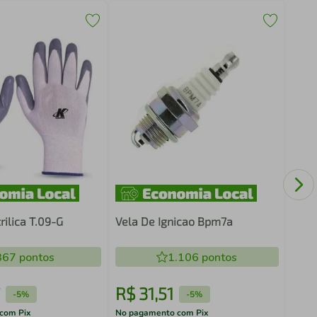
Rete
160
rilica T.09-G
Vela De Ignicao Bpm7a
367
pontos
1.106
pontos
R$
31
,
51
R$
-
5%
-
5%
com Pix
No pagamento com Pix
No pa