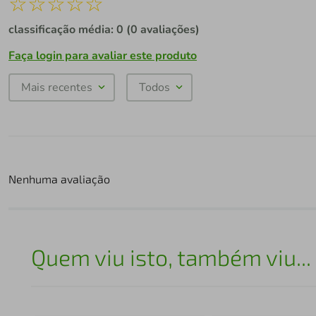
☆
☆
☆
☆
☆
classificação média: 0
(0 avaliações)
Faça login para avaliar este produto
Mais recentes
Todos
Nenhuma avaliação
Quem viu isto, também viu...