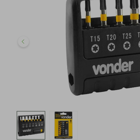
iphone
5
º