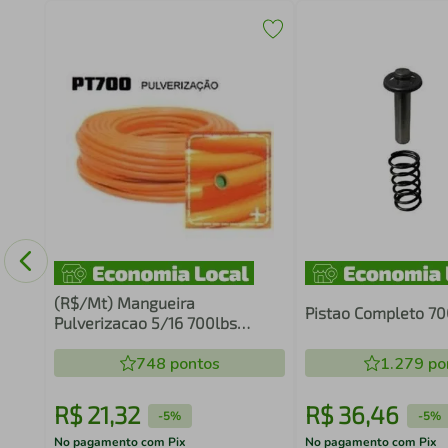
8mil
(R$/Mt) Mangueira
Pistao Completo 
Pulverizacao 5/16 700lbs
Laranja
748
pontos
1.279
po
R$
21
,
32
R$
36
,
46
-
5%
-
5%
No pagamento com Pix
No pagamento com Pix