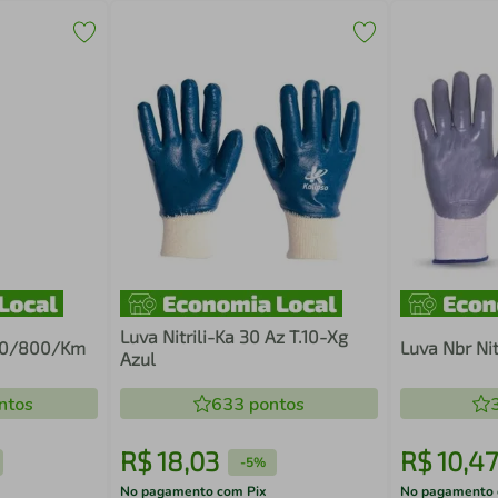
Luva Nitrili-Ka 30 Az T.10-Xg
700/800/Km
Luva Nbr Nit
Azul
ntos
633
pontos
R$
18
,
03
R$
10
,
47
-
5%
No pagamento com Pix
No pagamento 