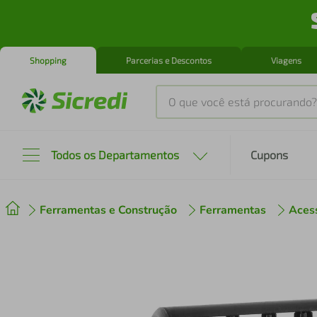
Shopping
Parcerias e Descontos
Viagens
O que você está procurando?
Produtos mais buscados
Todos os Departamentos
Cupons
tenis
1
º
Ferramentas e Construção
Ferramentas
Aces
cafeteira
2
º
perfume
3
º
air fryer
4
º