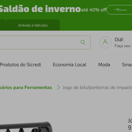
Saldão de inverno
até 40% off
Quero
Imóveis e Veículos
Olá!
Faça seu
Produtos do Sicredi
Economia Local
Moda
Sma
sórios para Ferramentas
J
9