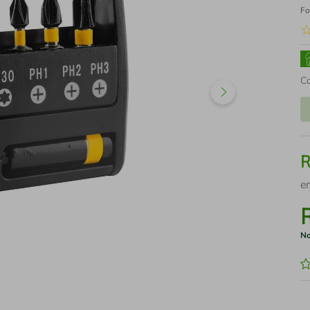
Fo
C
e
No