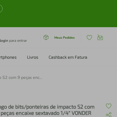
Meus Pedidos
login
para entrar
rtphones
Livros
Cashback em Fatura
Jogo de bits/ponteiras de impacto S2 com 9 peças encaixe sextavado 1/4" VONDER
ogo de bits/ponteiras de impacto S2 com
 peças encaixe sextavado 1/4" VONDER