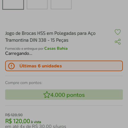
air fryer
4
º
iphone
5
º
Jogo de Brocas HSS em Polegadas para Aço
Tramontina DIN 338 - 15 Peças
Casas Bahia
Fornecido e entregue por
Carregando…
Últimas 6 unidades
Compre com pontos:
4.000
pontos
R$
128
,
90
R$
120
,
00
à vista
em até
4
x de
R$
30
,
00
s/juros