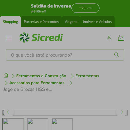
Saldão de inverno
Quero
até 40% off
Shopping
Parcerias e Descontos
Viagens
Imóveis e Veículos
O que você está procurando?
Produtos mais buscados
Ferramentas e Construção
Ferramentas
tenis
1
º
Acessórios para Ferramentas
Jogo de Brocas HSS em Polegadas para Aço Tramontina DIN 338 - 15 Peças
cafeteira
2
º
perfume
3
º