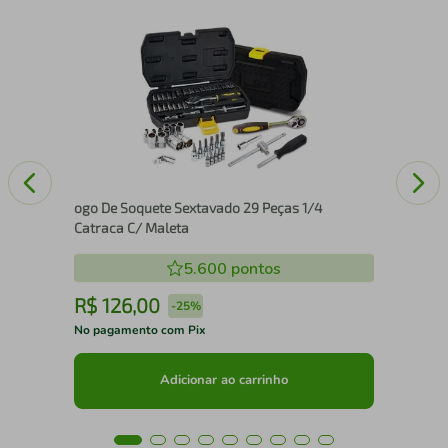
Ret
ogo De Soquete Sextavado 29 Peças 1/4
Catraca C/ Maleta
5.600
pontos
R$
126
,
00
R
-
25%
No pagamento com Pix
No 
Adicionar ao carrinho