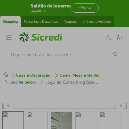
Saldão de inverno
Quero
até 40% off
Shopping
Parcerias e Descontos
Viagens
Imóveis e Veículos
O que você está procurando?
Produtos mais buscados
Casa e Decoração
Cama, Mesa e Banho
tenis
1
º
Jogo de Cama King Size Dohler 150 Fios 4 Peças Jardino
Jogo de lençol
cafeteira
2
º
perfume
3
º