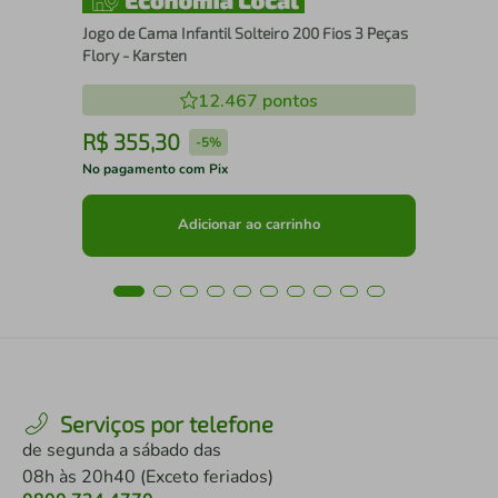
Jogo de Cama Infantil Solteiro 200 Fios 3 Peças
Flory - Karsten
12.467
pontos
R$
355
,
30
R
-
5%
No pagamento com Pix
No 
Adicionar ao carrinho
Serviços por telefone
de segunda a sábado das
08h às 20h40 (Exceto feriados)