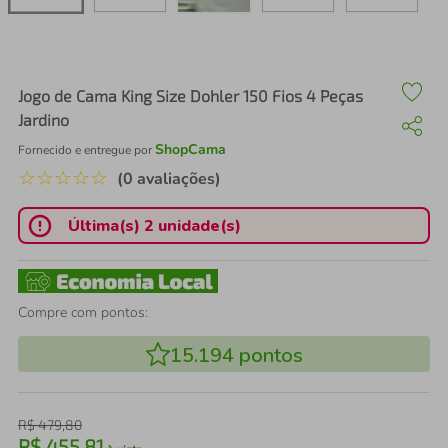
air fryer
4
º
iphone
5
º
Jogo de Cama King Size Dohler 150 Fios 4 Peças
Jardino
ShopCama
Fornecido e entregue por
☆
☆
☆
☆
☆
(0 avaliações)
Última(s) 2 unidade(s)
Compre com pontos:
15.194
pontos
R$
479
,
80
R$
455
,
81