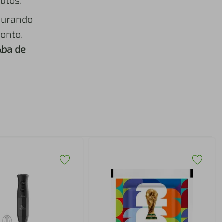
utos.
curando
onto.
Aba de