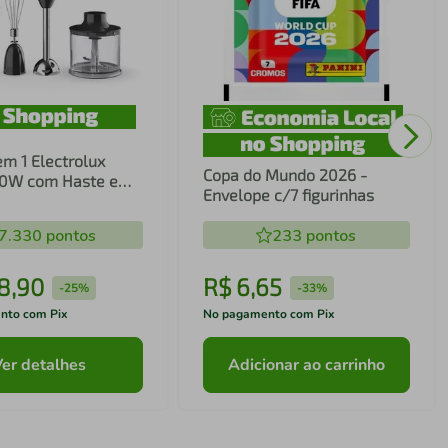
em 1 Electrolux
Copa do Mundo 2026 -
00W com Haste em
Envelope c/7 figurinhas
ecnologia TruFlow
7.330
pontos
233
pontos
8
,
90
R$
6
,
65
-
25%
-
33%
nto com Pix
No pagamento com Pix
Ver detalhes
Adicionar ao carrinho