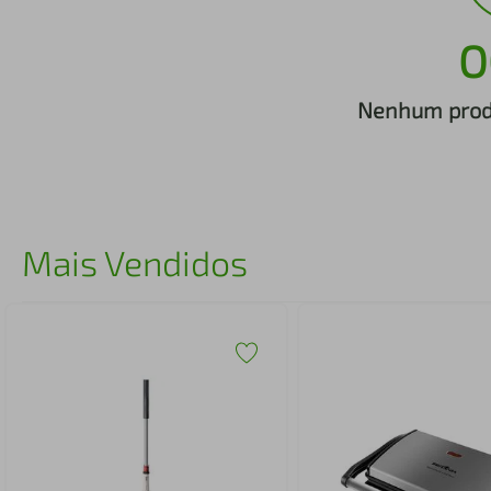
iphone
5
º
O
Nenhum produ
Mais Vendidos