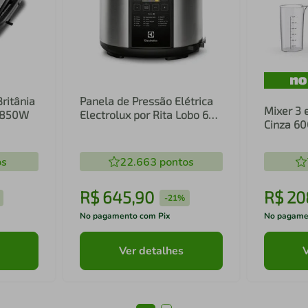
Britânia
Panela de Pressão Elétrica
Mixer 3 
1 850W
Electrolux por Rita Lobo 6L
Cinza 6
Preta Experience Digital
Inox e T
(PCC20)
(EIB20)
os
22.663
pontos
R$
645
,
90
R$
20
-
21%
No pagamento com Pix
No pagame
Ver detalhes