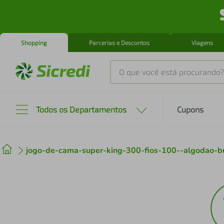
Shopping
Parcerias e Descontos
Viagens
O que você está procurando?
Produtos mais buscados
Todos os Departamentos
Cupons
tenis
1
º
jogo-de-cama-super-king-300-fios-100--algodao-b
cafeteira
2
º
perfume
3
º
air fryer
4
º