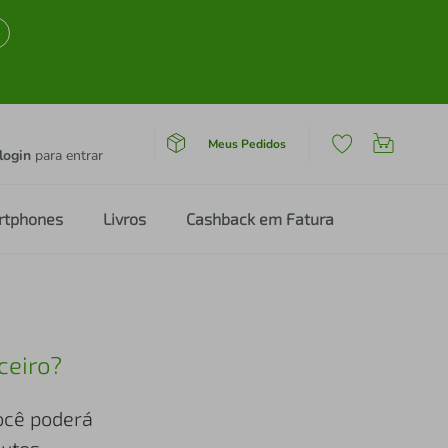
Meus Pedidos
login
para entrar
rtphones
Livros
Cashback em Fatura
ceiro?
você poderá