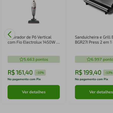
Aspirador de Pó Vertical
Sanduicheira e Grill 
com Fio Electrolux 1450W 2
BGR27I Press 2 em 
em 1 Filtro HEPA Branco
(STK14B)
5.663
pontos
6.997
pont
R$
161
,
40
R$
199
,
40
-
10%
-
13%
No pagamento com Pix
No pagamento com Pix
Ver detalhes
Ver detalhes