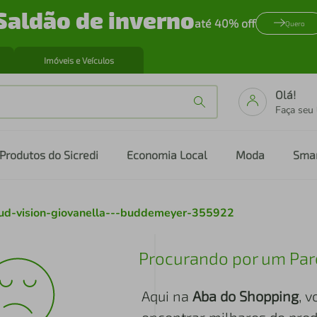
Saldão de inverno
até 40% off
Quero
Imóveis e Veículos
Olá!
Faça seu
Produtos do Sicredi
Economia Local
Moda
Sma
ud-vision-giovanella---buddemeyer-355922
Procurando por um Par
Aqui na
Aba do Shopping
, 