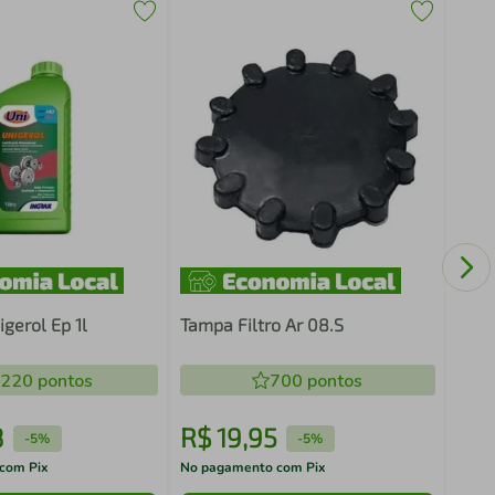
Broc
gerol Ep 1l
Tampa Filtro Ar 08.S
.220
pontos
700
pontos
8
R$
19
,
95
R$
-
5%
-
5%
com Pix
No pagamento com Pix
No pa