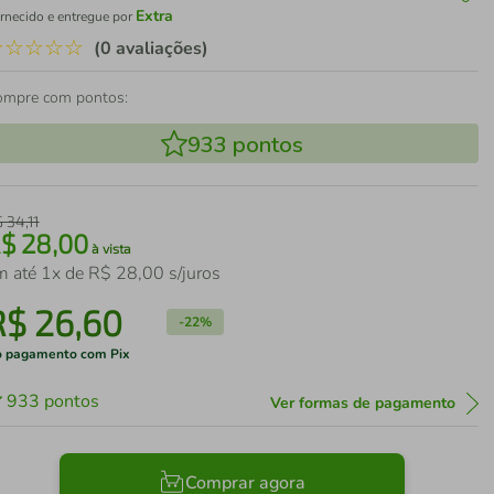
Extra
rnecido e entregue por
☆
☆
☆
☆
☆
(0 avaliações)
ompre com pontos:
933
pontos
$
34
,
11
R$
28
,
00
à vista
m até
1
x de
R$
28
,
00
s/juros
R$
26
,
60
-
22%
 pagamento com Pix
933
pontos
Ver formas de pagamento
Comprar agora