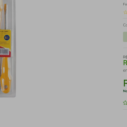
Fo
C
R
e
No