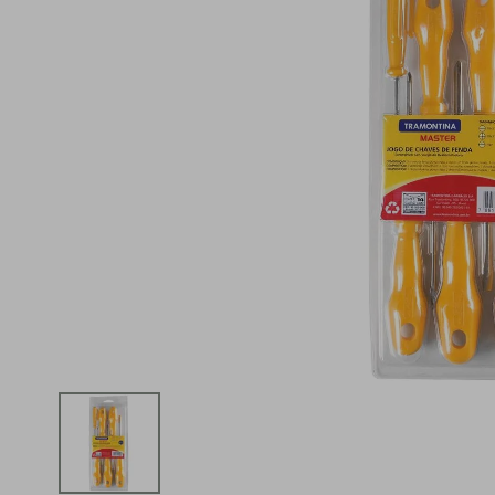
iphone
5
º