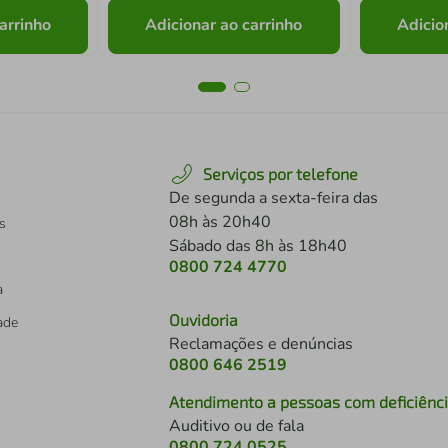
arrinho
Adicionar ao carrinho
Adicio
Serviços por telefone
De segunda a sexta-feira das
08h às 20h40
s
Sábado das 8h às 18h40
0800 724 4770
a
Ouvidoria
dade
Reclamações e denúncias
0800 646 2519
Atendimento a pessoas com deficiênc
Auditivo ou de fala
s
0800 724 0525