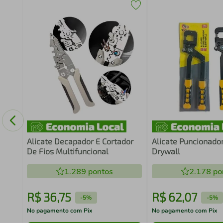
ntas
Alicate Decapador E Cortador
Alicate Puncionado
De Fios Multifuncional
Drywall
1.289
pontos
2.178
po
R$
36
,
75
R$
62
,
07
-
5%
-
5%
No pagamento com Pix
No pagamento com Pix