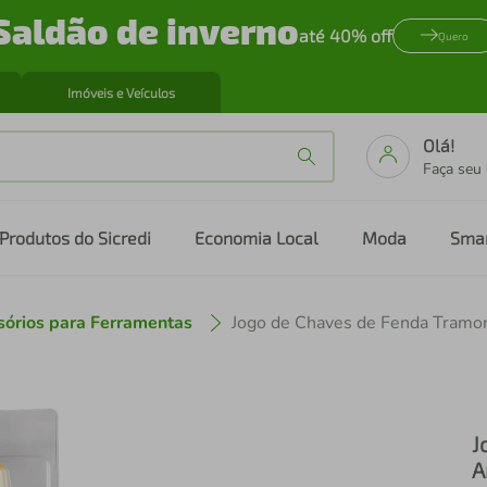
Saldão de inverno
até 40% off
Quero
Imóveis e Veículos
Olá!
Faça seu
Produtos do Sicredi
Economia Local
Moda
Sma
sórios para Ferramentas
J
A