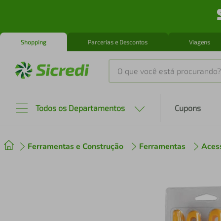
Shopping
Parcerias e Descontos
Viagens
O que você está procurando?
Produtos mais buscados
Todos os Departamentos
Cupons
tenis
1
º
Ferramentas e Construção
Ferramentas
Aces
cafeteira
2
º
perfume
3
º
air fryer
4
º