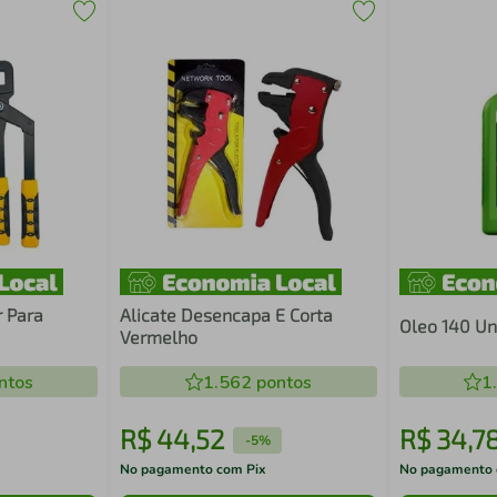
r Para
Alicate Desencapa E Corta
Oleo 140 Uni
Vermelho
ntos
1.562
pontos
1
R$
44
,
52
R$
34
,
7
-
5%
No pagamento com Pix
No pagamento 