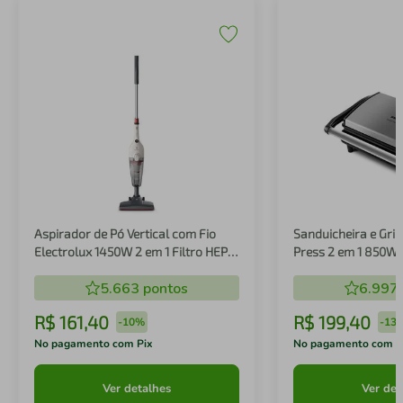
Aspirador de Pó Vertical com Fio
Sanduicheira e Gril
Electrolux 1450W 2 em 1 Filtro HEPA
Press 2 em 1 850W
Branco (STK14B)
5.663
pontos
6.997
R$
161
,
40
R$
199
,
40
-
10%
-
13
No pagamento com Pix
No pagamento com P
Ver detalhes
Ver det