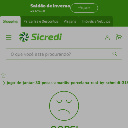
Saldão de inverno
Quero
até 40% off
Shopping
Parcerias e Descontos
Viagens
Imóveis e Veículos
O que você está procurando?
Produtos mais buscados
tenis
1
º
jogo-de-jantar-30-pecas-amarilis-porcelana-real-by-schmidt-31
cafeteira
2
º
perfume
3
º