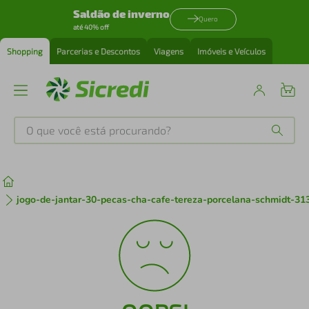
Saldão de inverno
Quero
até 40% off
Shopping
Parcerias e Descontos
Viagens
Imóveis e Veículos
O que você está procurando?
Produtos mais buscados
tenis
1
º
jogo-de-jantar-30-pecas-cha-cafe-tereza-porcelana-schmidt-31
cafeteira
2
º
perfume
3
º