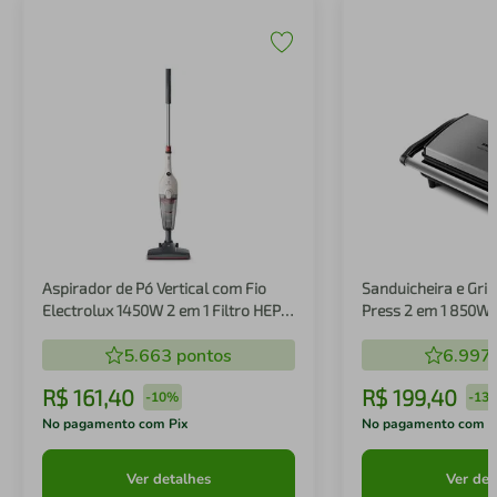
Aspirador de Pó Vertical com Fio
Sanduicheira e Gril
Electrolux 1450W 2 em 1 Filtro HEPA
Press 2 em 1 850W
Branco (STK14B)
5.663
pontos
6.997
R$
161
,
40
R$
199
,
40
-
10%
-
13
No pagamento com Pix
No pagamento com P
Ver detalhes
Ver det