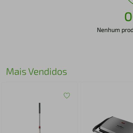
iphone
5
º
O
Nenhum produ
Mais Vendidos