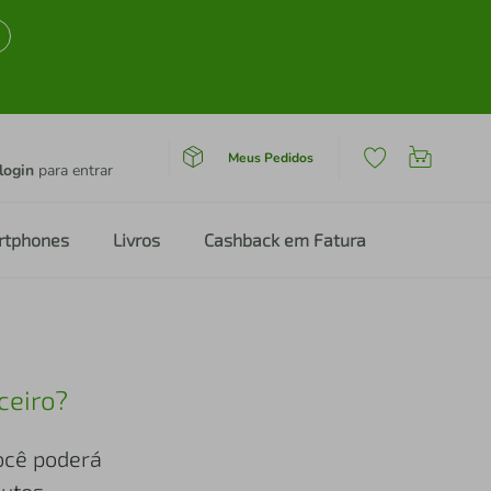
Meus Pedidos
login
para entrar
rtphones
Livros
Cashback em Fatura
ceiro?
você poderá