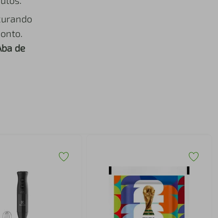
utos.
curando
onto.
Aba de