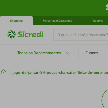
Shopping
Parcerias e Descontos
Viagens
O que você está procurando?
Produtos mais buscados
Todos os Departamentos
Cupons
tenis
1
º
jogo-de-jantar-84-pecas-cha-cafe-filete-de-ouro-
cafeteira
2
º
perfume
3
º
air fryer
4
º