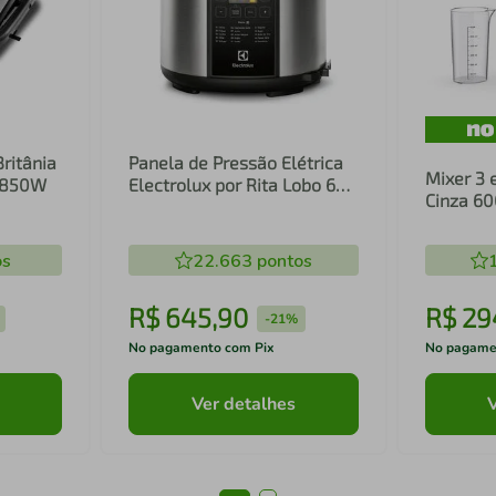
Britânia
Panela de Pressão Elétrica
Mixer 3 
1 850W
Electrolux por Rita Lobo 6L
Cinza 6
Preta Experience Digital
Inox e T
(PCC20)
(EIB20)
os
22.663
pontos
R$
645
,
90
R$
29
-
21%
No pagamento com Pix
No pagame
Ver detalhes