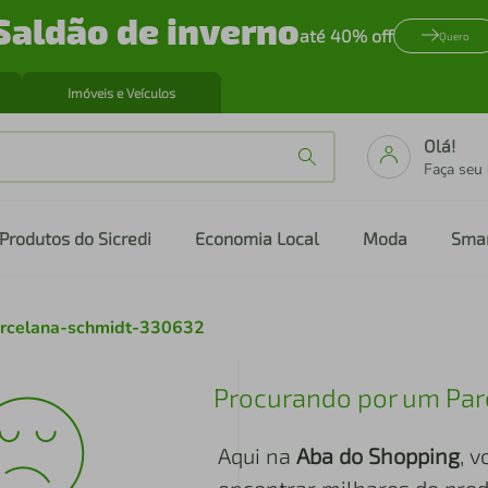
Saldão de inverno
até 40% off
Quero
Imóveis e Veículos
Olá!
Faça seu
Produtos do Sicredi
Economia Local
Moda
Sma
porcelana-schmidt-330632
Procurando por um Par
Aqui na
Aba do Shopping
, 