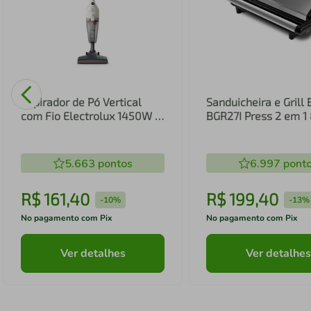
Aspirador de Pó Vertical
Sanduicheira e Grill 
com Fio Electrolux 1450W 2
BGR27I Press 2 em 
em 1 Filtro HEPA Branco
(STK14B)
5.663
pontos
6.997
pont
R$
161
,
40
R$
199
,
40
-
10%
-
13%
No pagamento com Pix
No pagamento com Pix
Ver detalhes
Ver detalhes