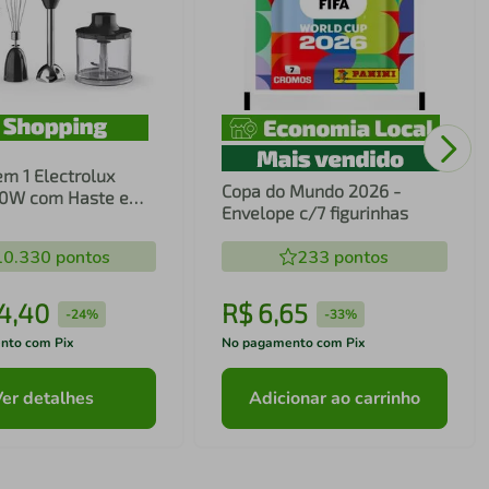
em 1 Electrolux
Copa do Mundo 2026 -
00W com Haste em
Envelope c/7 figurinhas
ecnologia TruFlow
10.330
pontos
233
pontos
4
,
40
R$
6
,
65
-
24%
-
33%
nto com Pix
No pagamento com Pix
Ver detalhes
Adicionar ao carrinho