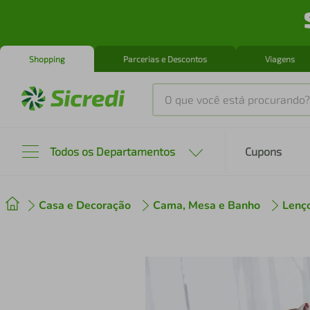
Shopping
Parcerias e Descontos
Viagens
O que você está procurando?
Produtos mais buscados
Todos os Departamentos
Cupons
tenis
1
º
Casa e Decoração
Cama, Mesa e Banho
Lenç
cafeteira
2
º
perfume
3
º
air fryer
4
º