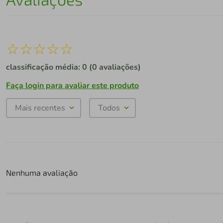
☆
☆
☆
☆
☆
classificação média: 0
(0 avaliações)
Faça login para avaliar este produto
Mais recentes
Todos
Nenhuma avaliação