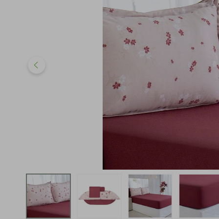
iphone
5
º