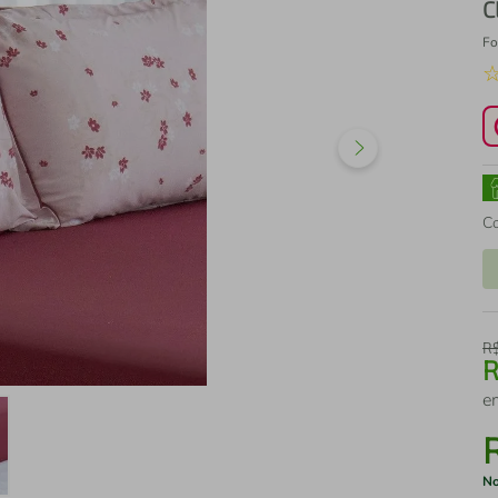
C
Fo
C
R
e
No