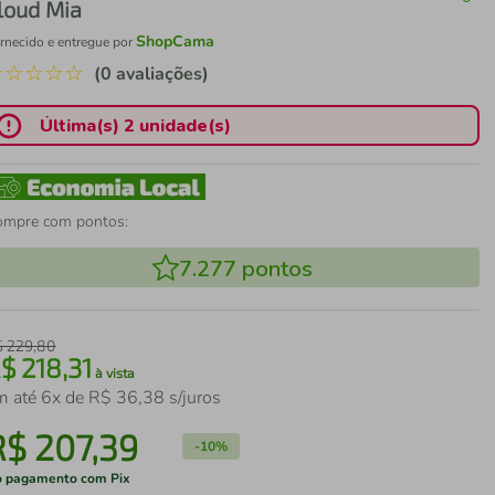
loud Mia
ShopCama
rnecido e entregue por
☆
☆
☆
☆
☆
(0 avaliações)
Última(s) 2 unidade(s)
ompre com pontos:
7.277
pontos
$
229
,
80
R$
218
,
31
à vista
m até
6
x de
R$
36
,
38
s/juros
R$
207
,
39
-
10%
 pagamento com Pix