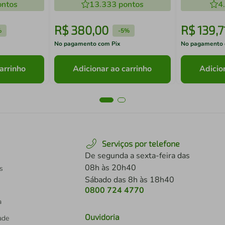
ntos
13.333
pontos
4
R$
380
,
00
R$
139
,
7
%
-
5%
No pagamento com Pix
No pagamento 
arrinho
Adicionar ao carrinho
Adicio
Serviços por telefone
De segunda a sexta-feira das
08h às 20h40
s
Sábado das 8h às 18h40
0800 724 4770
a
Ouvidoria
dade