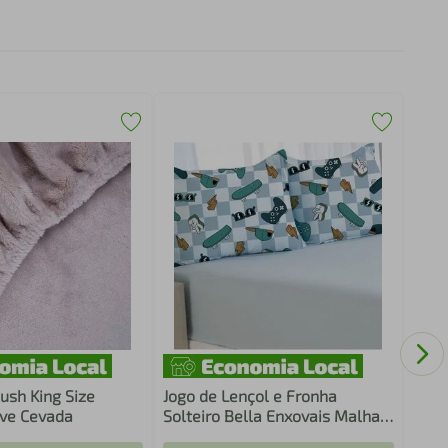
Prot
Impe
Toqu
ush King Size
Jogo de Lençol e Fronha
ove Cevada
Solteiro Bella Enxovais Malha
100% Algodão 2 Peças Cloud