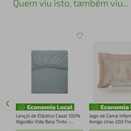
Quem viu isto, também viu...
e
Lençol de Elástico Casal 100%
Jogo de Cama Infant
Algodão Vida Bela Tinto -
Amigo Urso 200 Fi
Kacyumara
Algodão - Karsten