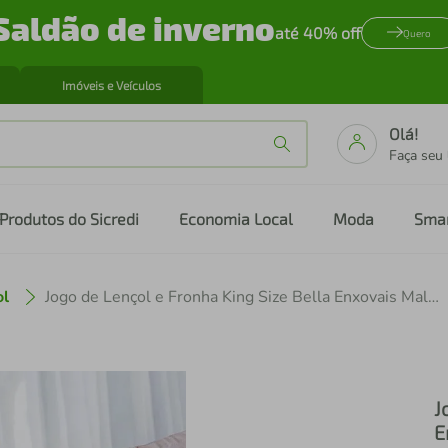
Saldão de inverno
até 40% off
Quero
Imóveis e Veículos
Olá!
Faça seu
Produtos do Sicredi
Economia Local
Moda
Sma
ol
Jogo de Lençol e Fronha King Size Bella Enxovais Malha 100% Algodão 3 Peças Cloud Mia
J
E