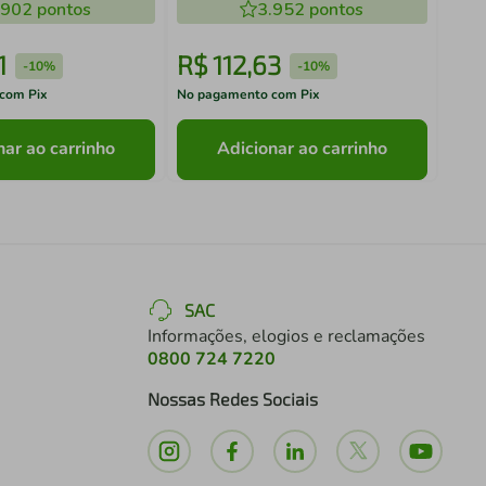
.902
pontos
Martin
3.952
pontos
1
R$
112
,
63
R$
-
10%
-
10%
com Pix
No pagamento com Pix
No pa
nar ao carrinho
Adicionar ao carrinho
SAC
Informações, elogios e reclamações
0800 724 7220
Nossas Redes Sociais