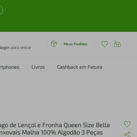
Meus Pedidos
login
para entrar
rtphones
Livros
Cashback em Fatura
ogo de Lençol e Fronha Queen Size Bella
nxovais Malha 100% Algodão 3 Peças