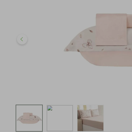
iphone
5
º