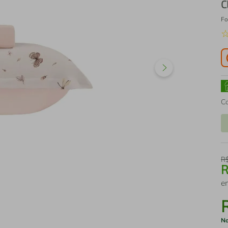
C
Fo
C
R
e
No