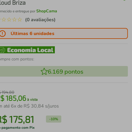
loud Briza
ShopCama
rnecido e entregue por
☆
☆
☆
☆
☆
(0 avaliações)
Últimas 6 unidades
ompre com pontos:
6.169
pontos
$
194
,
80
R$
185
,
06
à vista
m até
6
x de
R$
30
,
84
s/juros
R$
175
,
81
-
10%
 pagamento com Pix