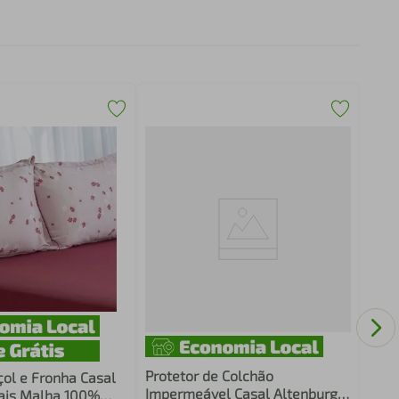
Lenç
Choc
Protetor de Colchão
çol e Fronha Casal
Impermeável Casal Altenburg
ais Malha 100%