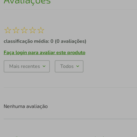
☆
☆
☆
☆
☆
classificação média: 0
(0 avaliações)
Faça login para avaliar este produto
Mais recentes
Todos
Nenhuma avaliação