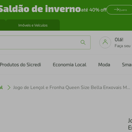
Saldão de inverno
até 40% off
Quero
Imóveis e Veículos
Olá!
Faça seu
Produtos do Sicredi
Economia Local
Moda
Sma
ol
Jogo de Lençol e Fronha Queen Size Bella Enxovais Malha 100% Algodão 3 Peças Cloud Briza
J
E