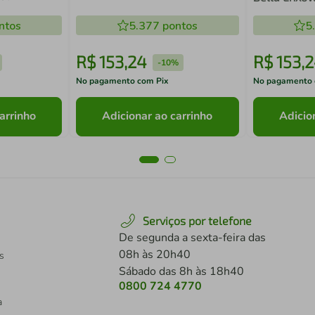
Algodão 3 Peças Cloud Eva
Algodão 3 P
ntos
5.377
pontos
5
R$
153
,
24
R$
153
,
2
-
10%
No pagamento com Pix
No pagamento 
arrinho
Adicionar ao carrinho
Adicio
Serviços por telefone
De segunda a sexta-feira das
08h às 20h40
s
Sábado das 8h às 18h40
0800 724 4770
a