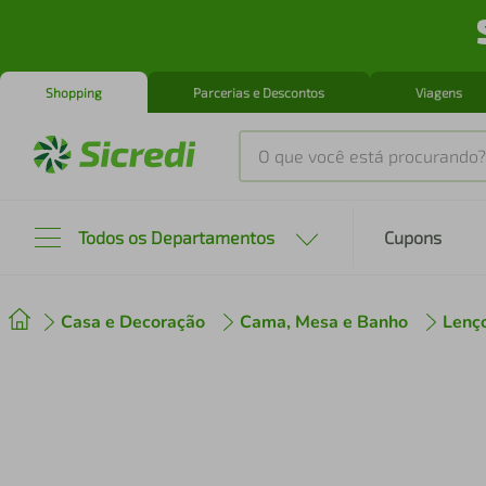
Shopping
Parcerias e Descontos
Viagens
O que você está procurando?
Produtos mais buscados
Todos os Departamentos
Cupons
tenis
1
º
Casa e Decoração
Cama, Mesa e Banho
Lenç
cafeteira
2
º
perfume
3
º
air fryer
4
º