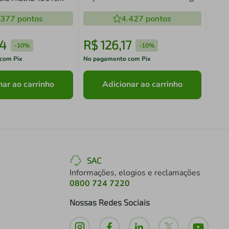
Toque Acetinado
eças Cloud Mia
.377
pontos
4.427
pontos
4
R$
126
,
17
R$
-
10%
-
10%
com Pix
No pagamento com Pix
No pa
nar ao carrinho
Adicionar ao carrinho
SAC
Informações, elogios e reclamações
0800 724 7220
Nossas Redes Sociais