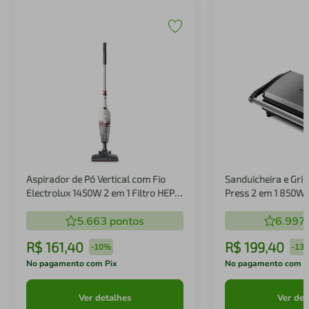
Aspirador de Pó Vertical com Fio
Sanduicheira e Gril
Electrolux 1450W 2 em 1 Filtro HEPA
Press 2 em 1 850W
Branco (STK14B)
5.663
pontos
6.997
R$
161
,
40
R$
199
,
40
-
10%
-
13
No pagamento com Pix
No pagamento com P
Ver detalhes
Ver det