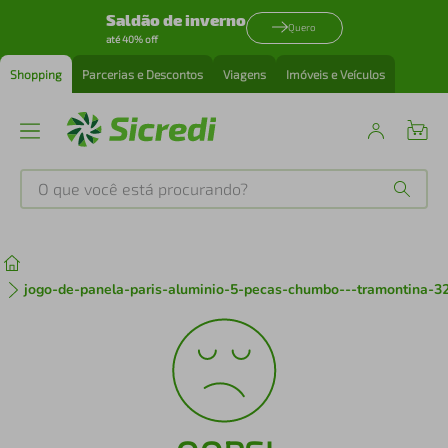
Saldão de inverno
Quero
até 40% off
Shopping
Parcerias e Descontos
Viagens
Imóveis e Veículos
O que você está procurando?
Produtos mais buscados
tenis
1
º
jogo-de-panela-paris-aluminio-5-pecas-chumbo---tramontina-3
cafeteira
2
º
perfume
3
º