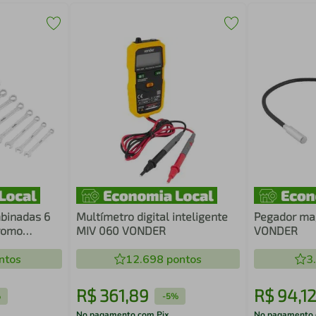
binadas 6
Multímetro digital inteligente
Pegador ma
romo
MIV 060 VONDER
VONDER
VONDER
ntos
12.698
pontos
3
R$
361
,
89
R$
94
,
12
%
-
5%
No pagamento com Pix
No pagamento 