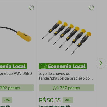
"Lima
Carb
gnético PMV 0580
Jogo de chaves de
fenda/phillips de precisão com
6 peças VONDER
.302
pontos
1.767
pontos
R$
50
,
35
R$
-
5%
-
5%
com Pix
No pagamento com Pix
No pa