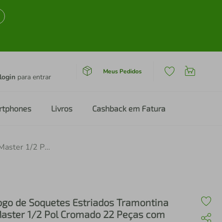
Meus Pedidos
login
para entrar
rtphones
Livros
Cashback em Fatura
Jogo de Soquetes Estriados Tramontina Master 1/2 Pol Cromado 22 Peças com Maleta
ogo de Soquetes Estriados Tramontina
aster 1/2 Pol Cromado 22 Peças com