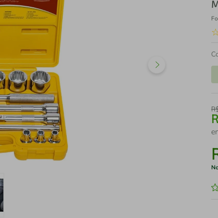
M
Fo
C
R
e
No