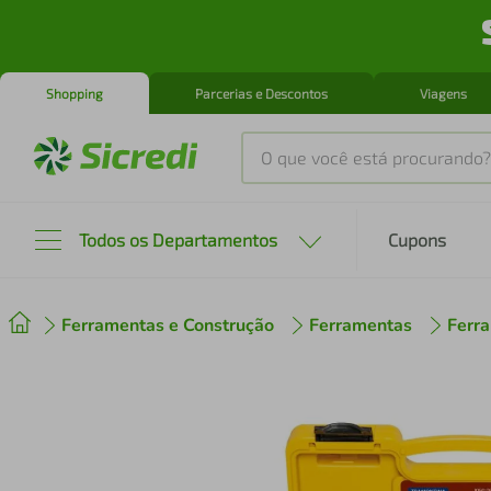
Shopping
Parcerias e Descontos
Viagens
O que você está procurando?
Produtos mais buscados
Todos os Departamentos
Cupons
tenis
1
º
Ferramentas e Construção
Ferramentas
Ferr
cafeteira
2
º
perfume
3
º
air fryer
4
º