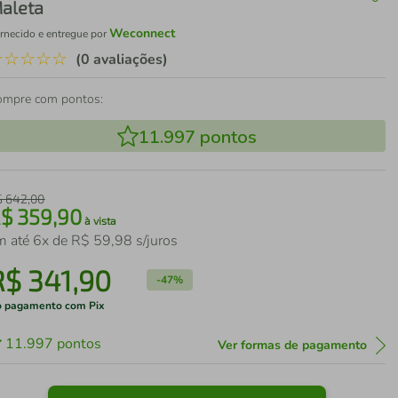
aleta
Weconnect
rnecido e entregue por
☆
☆
☆
☆
☆
(0 avaliações)
ompre com pontos:
11.997
pontos
$
642
,
00
R$
359
,
90
à vista
m até
6
x de
R$
59
,
98
s/juros
R$
341
,
90
-
47%
 pagamento com Pix
11.997
pontos
Ver formas de pagamento