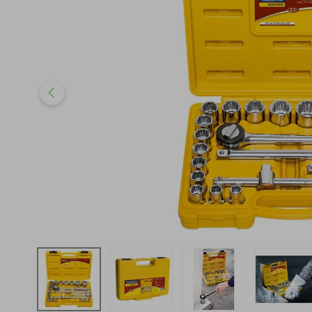
iphone
5
º