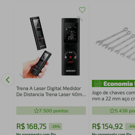
ra
Mm
Trena A Laser Digital Medidor
Jogo de chaves com
De Distancia Trena Laser 40m -
mm a 22 mm aço c
Exbom
vanádio 10 peças 
7.500
pontos
5.436
po
R$
168
,
75
R$
154
,
92
-
25%
-
5
No pagamento com Pix
No pagamento com Pix