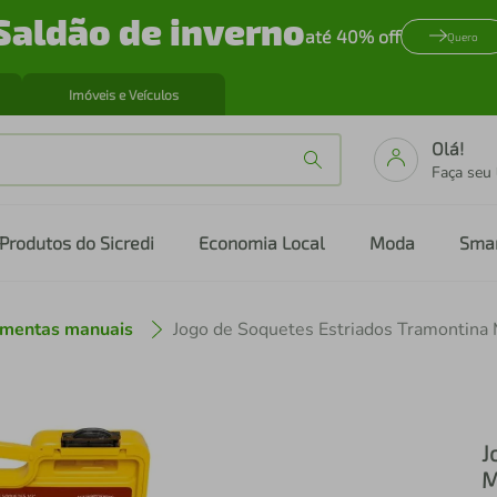
Saldão de inverno
até 40% off
Quero
Imóveis e Veículos
Olá!
Faça seu
Produtos do Sicredi
Economia Local
Moda
Sma
amentas manuais
J
M