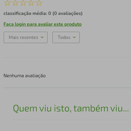
☆
☆
☆
☆
☆
classificação média: 0
(0 avaliações)
Faça login para avaliar este produto
Mais recentes
Todos
Nenhuma avaliação
Quem viu isto, também viu...