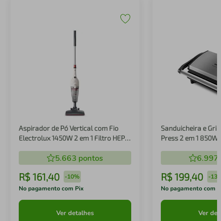
Aspirador de Pó Vertical com Fio
Sanduicheira e Gril
Electrolux 1450W 2 em 1 Filtro HEPA
Press 2 em 1 850W
Branco (STK14B)
5.663
pontos
6.997
R$
161
,
40
R$
199
,
40
-
10%
-
13
No pagamento com Pix
No pagamento com P
Ver detalhes
Ver det