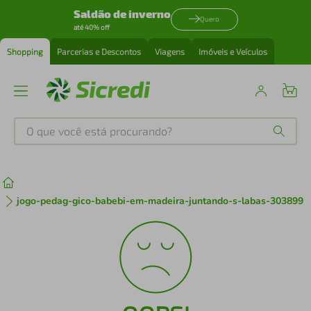
Saldão de inverno
Quero
até 40% off
Shopping
Parcerias e Descontos
Viagens
Imóveis e Veículos
O que você está procurando?
Produtos mais buscados
tenis
1
º
jogo-pedag-gico-babebi-em-madeira-juntando-s-labas-303899
cafeteira
2
º
perfume
3
º