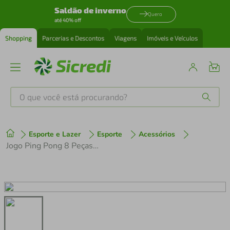
Saldão de inverno
Quero
até 40% off
Shopping
Parcerias e Descontos
Viagens
Imóveis e Veículos
O que você está procurando?
Produtos mais buscados
Esporte e Lazer
Esporte
Acessórios
tenis
1
º
Jogo Ping Pong 8 Peças Western
cafeteira
2
º
perfume
3
º