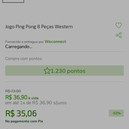
air fryer
4
º
iphone
5
º
Jogo Ping Pong 8 Peças Western
Weconnect
Fornecido e entregue por
Carregando…
Compre com pontos:
1.230
pontos
R$
73
,
00
R$
36
,
90
à vista
em até
1
x de
R$
36
,
90
s/juros
R$
35
,
06
-
52%
No pagamento com Pix