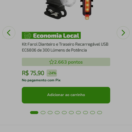
Kit Farol Dianteiro e Traseiro Recarregável USB
EC6806 de 300 Lúmens de Potência
2.663
pontos
R$
75
,
90
R
-
24%
No pagamento com Pix
No 
Adicionar ao carrinho