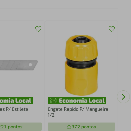
(R$/
Auto
60cm
as P/ Estilete
Engate Rapido P/ Mangueira
1/2
221
pontos
372
pontos