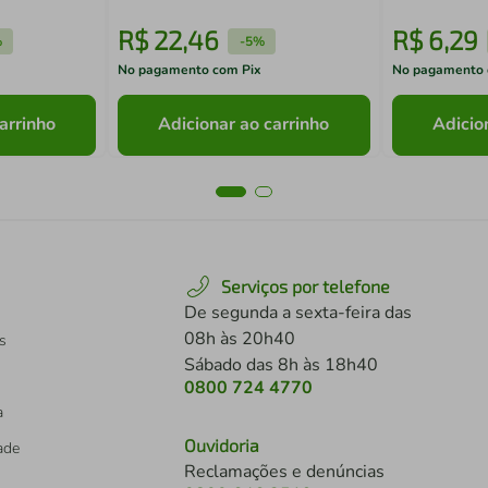
R$
22
,
46
R$
6
,
29
%
-
5%
No pagamento com Pix
No pagamento 
arrinho
Adicionar ao carrinho
Adicio
Serviços por telefone
De segunda a sexta-feira das
08h às 20h40
s
Sábado das 8h às 18h40
0800 724 4770
a
Ouvidoria
dade
Reclamações e denúncias