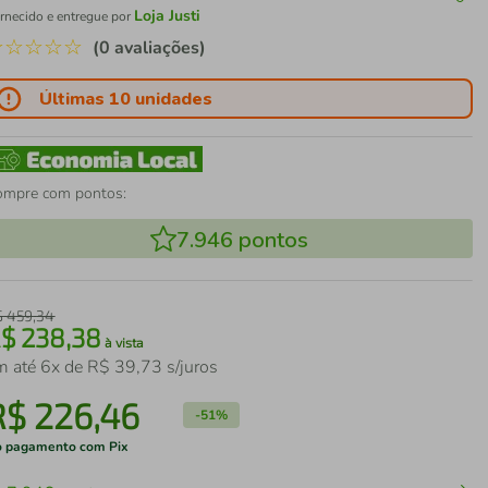
Loja Justi
rnecido e entregue por
☆
☆
☆
☆
☆
(0 avaliações)
Últimas 10 unidades
ompre com pontos:
7.946
pontos
$
459
,
34
R$
238
,
38
à vista
m até
6
x de
R$
39
,
73
s/juros
R$
226
,
46
-
51%
 pagamento com Pix