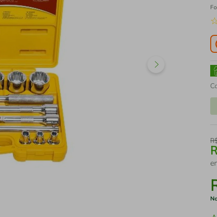
Fo
C
R
e
No