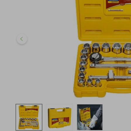
iphone
5
º