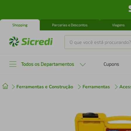
Shopping
Parcerias e Descontos
Viagens
O que você está procurando?
Produtos mais buscados
Todos os Departamentos
Cupons
tenis
1
º
Ferramentas e Construção
Ferramentas
Aces
cafeteira
2
º
perfume
3
º
air fryer
4
º