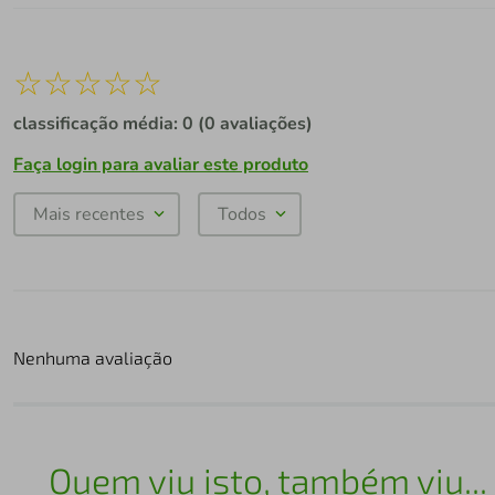
☆
☆
☆
☆
☆
classificação média: 0
(0 avaliações)
Faça login para avaliar este produto
Mais recentes
Todos
Nenhuma avaliação
Quem viu isto, também viu...