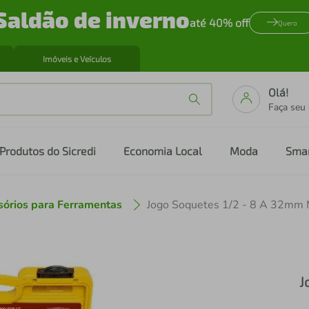
Saldão de inverno
até 40% off
Quero
Imóveis e Veículos
Olá!
Faça seu
Produtos do Sicredi
Economia Local
Moda
Sma
sórios para Ferramentas
Jogo Soquetes 1/2 - 8 A 32mm 
J