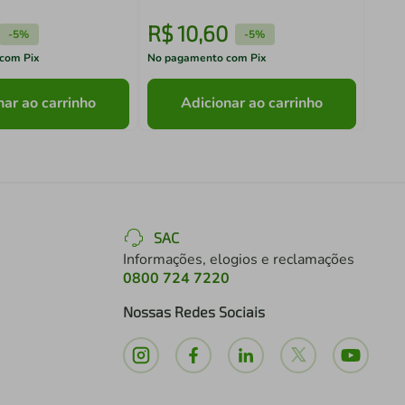
R$
10
,
60
R$
-
5%
-
5%
com Pix
No pagamento com Pix
No pa
nar ao carrinho
Adicionar ao carrinho
SAC
Informações, elogios e reclamações
0800 724 7220
Nossas Redes Sociais