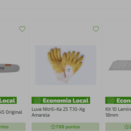
Luva Nitrili-Ka 25 T.10-Xg
Kit 10 Lamin
5 Original
Amarela
18mm
ntos
788
pontos