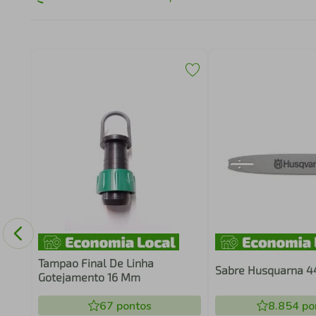
 15
/4"
R
Tampao Final De Linha
Sabre Husquarna 44
Gotejamento 16 Mm
67
pontos
8.854
po