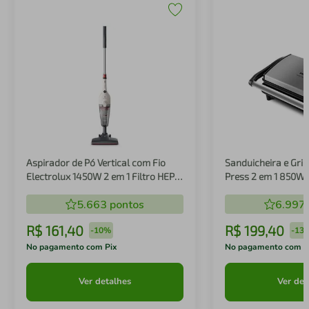
Aspirador de Pó Vertical com Fio
Sanduicheira e Gril
Electrolux 1450W 2 em 1 Filtro HEPA
Press 2 em 1 850W
Branco (STK14B)
5.663
pontos
6.997
R$
161
,
40
R$
199
,
40
-
10%
-
13
No pagamento com Pix
No pagamento com P
Ver detalhes
Ver det