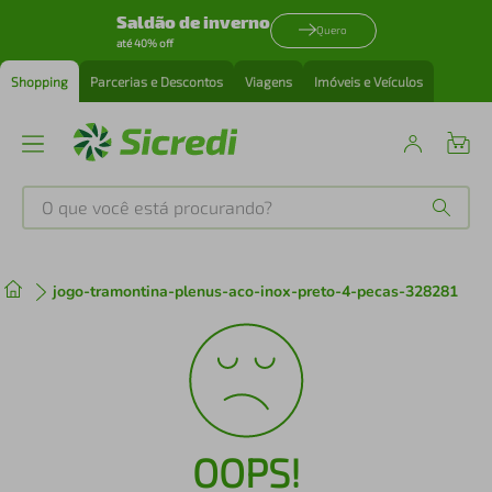
Saldão de inverno
Quero
até 40% off
Shopping
Parcerias e Descontos
Viagens
Imóveis e Veículos
O que você está procurando?
Produtos mais buscados
jogo-tramontina-plenus-aco-inox-preto-4-pecas-328281
tenis
1
º
cafeteira
2
º
perfume
3
º
OOPS!