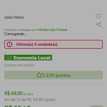
air fryer
4
º
iphone
5
º
Joias fatais
Vitrola Loja Virtual
Fornecido e entregue por
Carregando…
Última(s) 4 unidade(s)
Compre com pontos:
2.330
pontos
R$
69
,
90
à vista
em até
2
x de
R$
34
,
95
s/juros