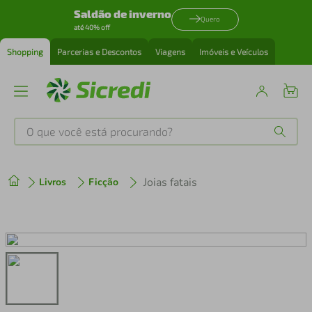
Saldão de inverno
Quero
até 40% off
Shopping
Parcerias e Descontos
Viagens
Imóveis e Veículos
O que você está procurando?
Produtos mais buscados
Joias fatais
Livros
Ficção
tenis
1
º
cafeteira
2
º
perfume
3
º