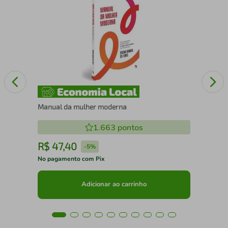
IE
A O
CA
Manual da mulher moderna
1.663
pontos
R$
47
,
40
R
-
5%
No pagamento com Pix
No 
Adicionar ao carrinho