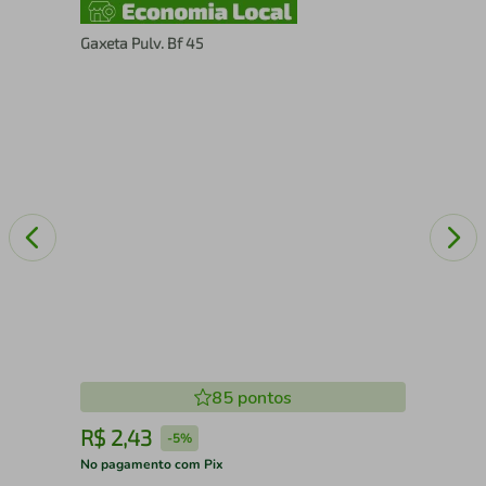
Gaxeta Pulv. Bf 45
Cab
85
pontos
R$
2
,
43
R
-
5%
No pagamento com Pix
No 