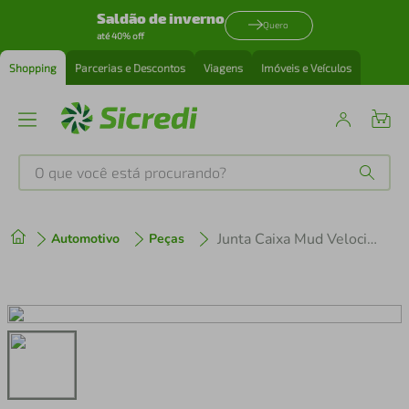
Saldão de inverno
Quero
até 40% off
Shopping
Parcerias e Descontos
Viagens
Imóveis e Veículos
O que você está procurando?
Produtos mais buscados
Junta Caixa Mud Velocidade Bfg 920 Master
Automotivo
Peças
tenis
1
º
cafeteira
2
º
perfume
3
º