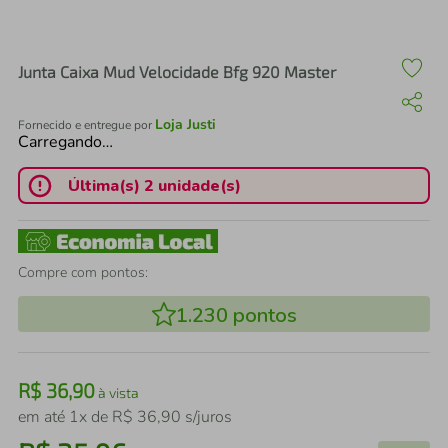
air fryer
4
º
iphone
5
º
Junta Caixa Mud Velocidade Bfg 920 Master
Loja Justi
Fornecido e entregue por
Carregando…
Última(s) 2 unidade(s)
Compre com pontos:
1.230
pontos
R$
36
,
90
à vista
em até
1
x de
R$
36
,
90
s/juros