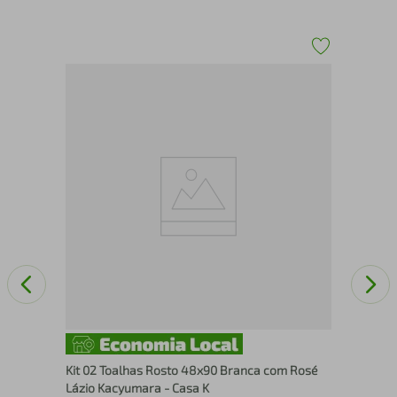
Toa
Kit 02 Toalhas Rosto 48x90 Branca com Rosé
Lázio Kacyumara - Casa K