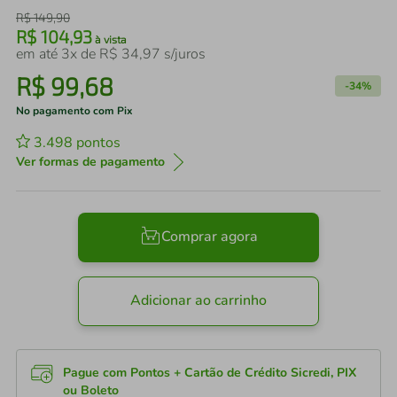
R$
149
,
90
R$
104
,
93
à vista
em até
3
x de
R$
34
,
97
s/juros
R$
99
,
68
-
34%
No pagamento com Pix
3.498
pontos
Ver formas de pagamento
Comprar agora
Adicionar ao carrinho
Pague com Pontos + Cartão de Crédito Sicredi, PIX
ou Boleto