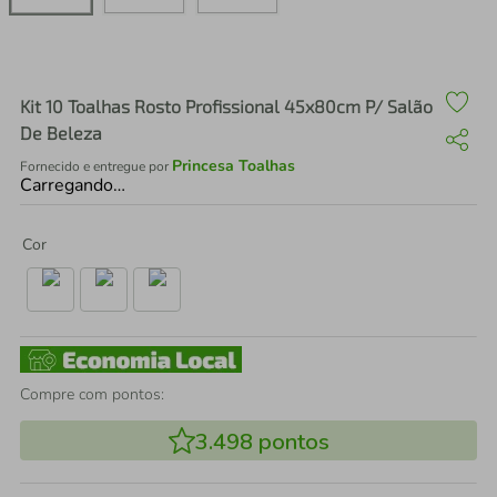
air fryer
4
º
iphone
5
º
Kit 10 Toalhas Rosto Profissional 45x80cm P/ Salão
De Beleza
Princesa Toalhas
Fornecido e entregue por
Carregando…
Cor
Compre com pontos:
3.498
pontos