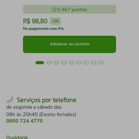
3.467
pontos
R$
98
,
80
R
-
5%
No pagamento com Pix
No 
Adicionar ao carrinho
Serviços por telefone
de segunda a sábado das
08h às 20h40 (Exceto feriados)
0800 724 4770
Ouvidoria