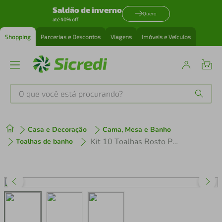
Saldão de inverno
Quero
até 40% off
Shopping
Parcerias e Descontos
Viagens
Imóveis e Veículos
O que você está procurando?
Produtos mais buscados
Casa e Decoração
Cama, Mesa e Banho
tenis
1
º
Kit 10 Toalhas Rosto Profissional 45x80cm P/ Salão De Beleza
Toalhas de banho
cafeteira
2
º
perfume
3
º