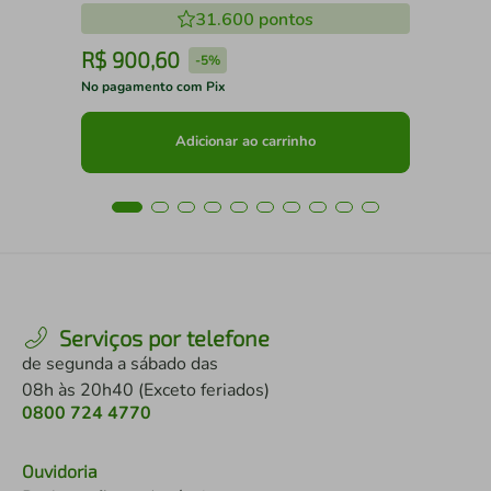
31.600
pontos
R$
900
,
60
R
-
5%
No pagamento com Pix
No 
Adicionar ao carrinho
Serviços por telefone
de segunda a sábado das
08h às 20h40 (Exceto feriados)
0800 724 4770
Ouvidoria