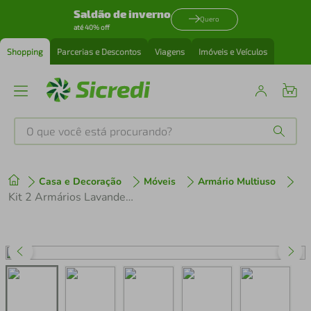
Saldão de inverno
Quero
até 40% off
Shopping
Parcerias e Descontos
Viagens
Imóveis e Veículos
O que você está procurando?
Produtos mais buscados
Casa e Decoração
Móveis
Armário Multiuso
tenis
1
º
Kit 2 Armários Lavanderia Aéreos com Balcão 6 Portas Multimóveis CR30057
cafeteira
2
º
perfume
3
º