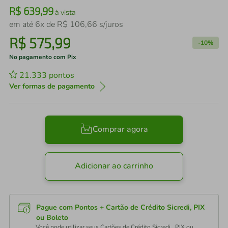
R$
639
,
99
à vista
em até
6
x de
R$
106
,
66
s/juros
R$
575
,
99
-
10%
No pagamento com Pix
21.333
pontos
Ver formas de pagamento
Comprar agora
Adicionar ao carrinho
Pague com Pontos + Cartão de Crédito Sicredi, PIX
ou Boleto
Você pode utilizar seus Cartões de Crédito Sicredi , PIX ou