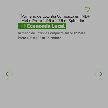
iuso
Con
Armário de Cozinha Compacta em MDP Mel e
gav
Preto 1,95 x 1,85 m Splendore
Gra