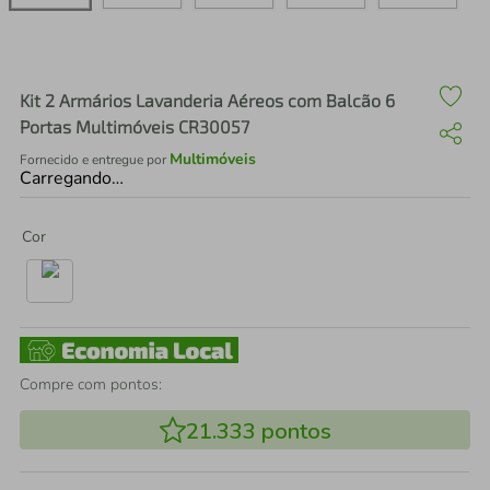
air fryer
4
º
iphone
5
º
Kit 2 Armários Lavanderia Aéreos com Balcão 6
Portas Multimóveis CR30057
Multimóveis
Fornecido e entregue por
Carregando…
Cor
Compre com pontos:
21.333
pontos