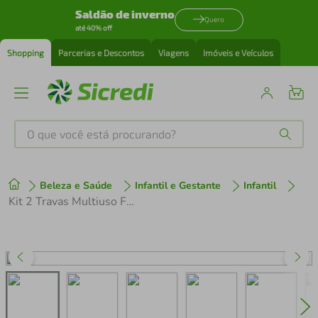
Saldão de inverno
Quero
até 40% off
Shopping
Parcerias e Descontos
Viagens
Imóveis e Veículos
O que você está procurando?
Produtos mais buscados
Beleza e Saúde
Infantil e Gestante
Infantil
tenis
1
º
Kit 2 Travas Multiuso Flexíveis Buba
cafeteira
2
º
perfume
3
º