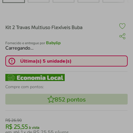
air fryer
4
º
iphone
5
º
Kit 2 Travas Multiuso Flexíveis Buba
Babylip
Fornecido e entregue por
Carregando…
Última(s) 5 unidade(s)
Compre com pontos:
852
pontos
R$
26
,
90
R$
25
,
55
à vista
em até
1
x de
R$
25
,
55
s/juros