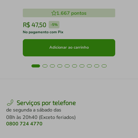
1.667
pontos
R$
47
,
50
R
-
5%
No pagamento com Pix
No 
Adicionar ao carrinho
Serviços por telefone
de segunda a sábado das
08h às 20h40 (Exceto feriados)
0800 724 4770