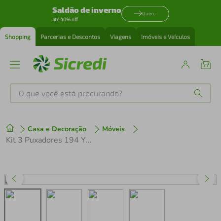
Saldão de inverno
Quero
até 40% off
Shopping
Parcerias e Descontos
Viagens
Imóveis e Veículos
O que você está procurando?
Produtos mais buscados
Casa e Decoração
Móveis
tenis
1
º
Kit 3 Puxadores 194 YUMA Ponto Preto Fosco Para Móveis Armários e Gavetas
cafeteira
2
º
perfume
3
º