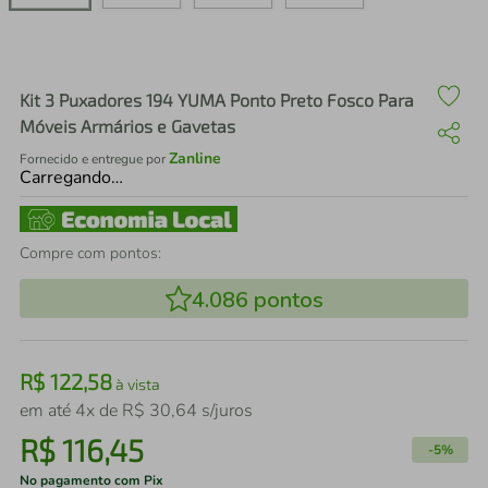
air fryer
4
º
iphone
5
º
Kit 3 Puxadores 194 YUMA Ponto Preto Fosco Para
Móveis Armários e Gavetas
Zanline
Fornecido e entregue por
Carregando…
Compre com pontos:
4.086
pontos
R$
122
,
58
à vista
em até
4
x de
R$
30
,
64
s/juros
R$
116
,
45
-
5%
No pagamento com Pix