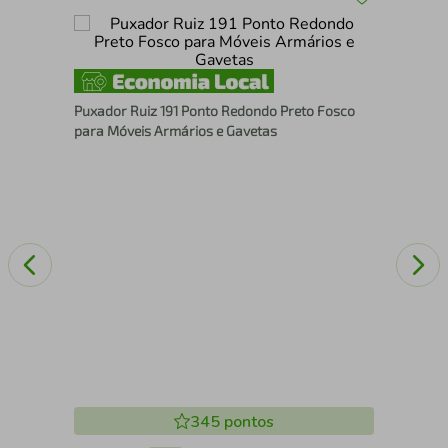
e
Pux
Arm
Puxador Ruiz 191 Ponto Redondo Preto Fosco
para Móveis Armários e Gavetas
345
pontos