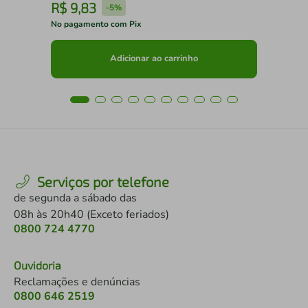
R$
9
,
83
R
-
5%
No pagamento com Pix
No 
Adicionar ao carrinho
Serviços por telefone
de segunda a sábado das
08h às 20h40 (Exceto feriados)
0800 724 4770
Ouvidoria
Reclamações e denúncias
0800 646 2519