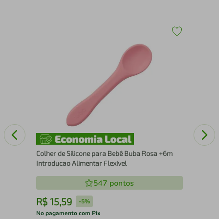
osa
Sop
Colher de Silicone para Bebê Buba Rosa +6m
Introducao Alimentar Flexível
547
pontos
R$
15
,
59
R
-
5%
No pagamento com Pix
No 