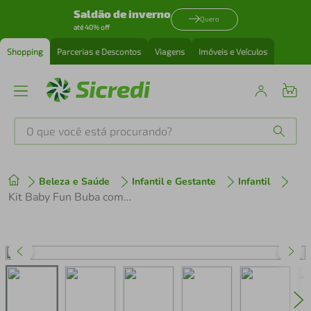
Saldão de inverno
Quero
até 40% off
Shopping
Parcerias e Descontos
Viagens
Imóveis e Veículos
O que você está procurando?
Produtos mais buscados
Beleza e Saúde
Infantil e Gestante
Infantil
tenis
1
º
Kit Baby Fun Buba com Chocalhos e Mordedores
cafeteira
2
º
perfume
3
º