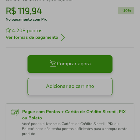
R$
119
,
94
-
10%
No pagamento com Pix
4.208
pontos
Ver formas de pagamento
Comprar agora
Adicionar ao carrinho
Pague com Pontos + Cartão de Crédito Sicredi, PIX
ou Boleto
Você pode utilizar seus Cartões de Crédito Sicredi , PIX ou
Boleto* caso não tenha pontos suficientes para a compra deste
produto.