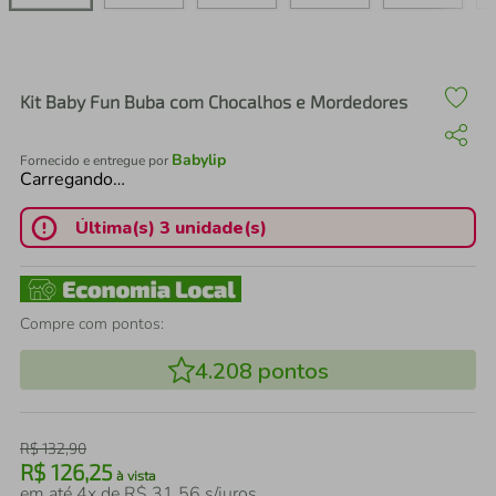
air fryer
4
º
iphone
5
º
Kit Baby Fun Buba com Chocalhos e Mordedores
Babylip
Fornecido e entregue por
Carregando…
Última(s) 3 unidade(s)
Compre com pontos:
4.208
pontos
R$
132
,
90
R$
126
,
25
à vista
em até
4
x de
R$
31
,
56
s/juros