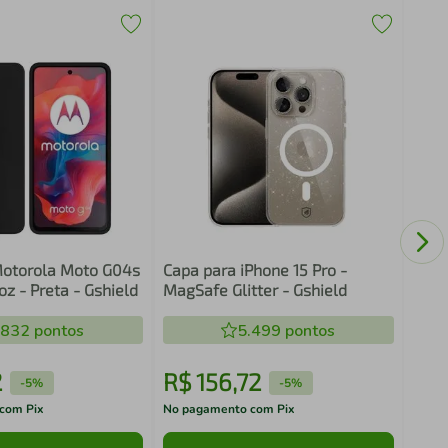
Cabo
Bran
Motorola Moto G04s
Capa para iPhone 15 Pro -
loz - Preta - Gshield
MagSafe Glitter - Gshield
.832
pontos
5.499
pontos
2
R$
156
,
72
R$
-
5%
-
5%
com Pix
No pagamento com Pix
No pa