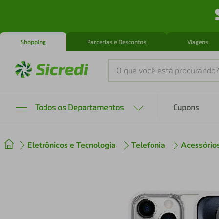
Shopping
Parcerias e Descontos
Viagens
O que você está procurando?
Produtos mais buscados
Todos os Departamentos
Cupons
tenis
1
º
Eletrônicos e Tecnologia
Telefonia
Acessório
cafeteira
2
º
perfume
3
º
air fryer
4
º