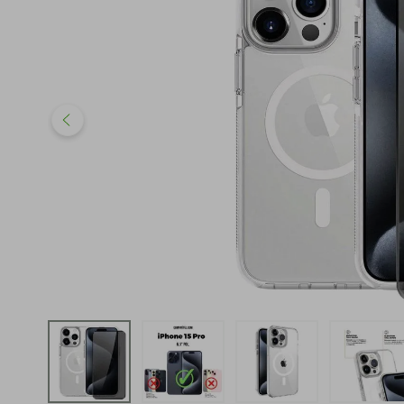
iphone
5
º