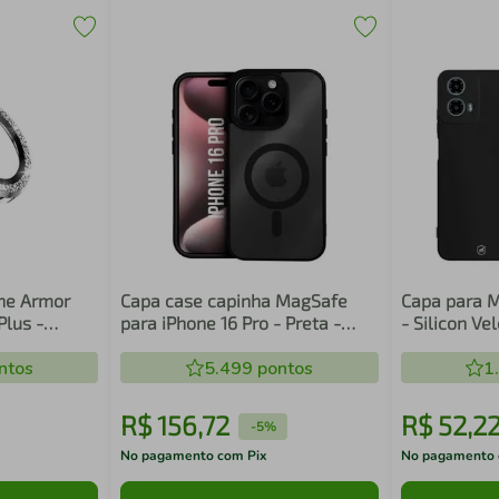
One Armor
Capa case capinha MagSafe
Capa para 
Plus -
para iPhone 16 Pro - Preta -
- Silicon Ve
Gshield
ntos
5.499
pontos
1
R$
156
,
72
R$
52
,
2
-
5%
No pagamento com Pix
No pagamento 