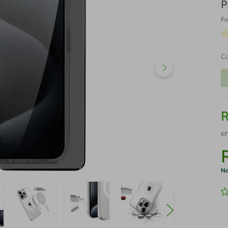
P
Fo
C
e
No