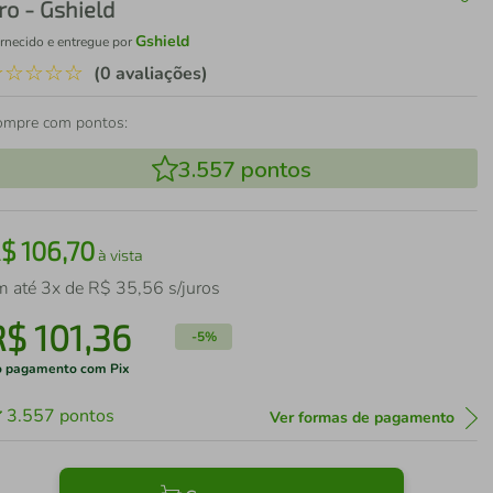
ro - Gshield
Gshield
rnecido e entregue por
☆
☆
☆
☆
☆
(0 avaliações)
ompre com pontos:
3.557
pontos
R$
106
,
70
à vista
m até
3
x de
R$
35
,
56
s/juros
R$
101
,
36
-
5%
 pagamento com Pix
3.557
pontos
Ver formas de pagamento