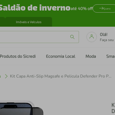
Saldão de inverno
até 40% off
Quero
Imóveis e Veículos
Olá!
Faça seu
Produtos do Sicredi
Economia Local
Moda
Sma
s
Kit Capa Anti-Slip Magsafe e Pelicula Defender Pro Privacidade para iPhone 15 Pro - Gshield
K
D