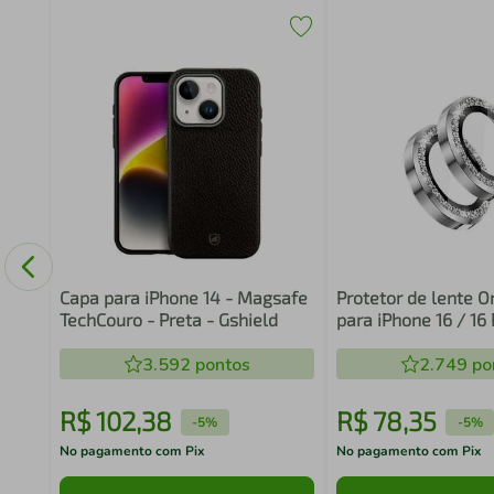
mera
Capa para iPhone 14 - Magsafe
Protetor de lente 
TechCouro - Preta - Gshield
para iPhone 16 / 16 
Glitter - Gshield
3.592
pontos
2.749
po
R$
102
,
38
R$
78
,
35
-
5%
-
5%
No pagamento com Pix
No pagamento com Pix