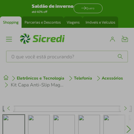
Saldão de inverno
Quero
até 40% off
Shopping
Parcerias e Descontos
Viagens
Imóveis e Veículos
O que você está procurando?
Produtos mais buscados
Eletrônicos e Tecnologia
Telefonia
Acessórios
tenis
1
º
Kit Capa Anti-Slip Magsafe e Pelicula Defender Pro Privacidade para iPhone 15 Pro Max - Gshield
cafeteira
2
º
perfume
3
º