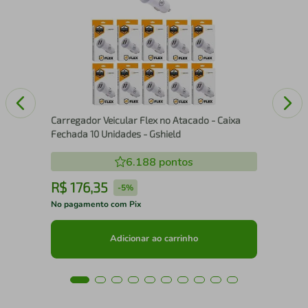
o G6
Pel
- G
Carregador Veicular Flex no Atacado - Caixa
Fechada 10 Unidades - Gshield
6.188
pontos
R$
176
,
35
R
-
5%
No pagamento com Pix
No 
Adicionar ao carrinho