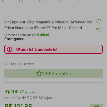
air fryer
4
º
iphone
5
º
Kit Capa Anti-Slip Magsafe e Pelicula Defender Pro
Privacidade para iPhone 15 Pro Max - Gshield
Gshield
Fornecido e entregue por
Carregando…
Última(s) 2 unidade(s)
Compre com pontos:
3.557
pontos
R$
106
,
70
à vista
em até
3
x de
R$
35
,
56
s/juros
R$
101
,
36
-
5%