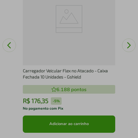
Carregador Veicular Flex no Atacado - Caixa
Fechada 10 Unidades - Gshield
6.188
pontos
R$
176
,
35
R
-
5%
No pagamento com Pix
No 
Adicionar ao carrinho