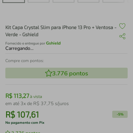
air fryer
4
º
iphone
5
º
Kit Capa Crystal Slim para iPhone 13 Pro + Ventosa -
Verde - Gshield
Gshield
Fornecido e entregue por
Carregando…
Compre com pontos:
3.776
pontos
R$
113
,
27
à vista
em até
3
x de
R$
37
,
75
s/juros
R$
107
,
61
-
5%
No pagamento com Pix