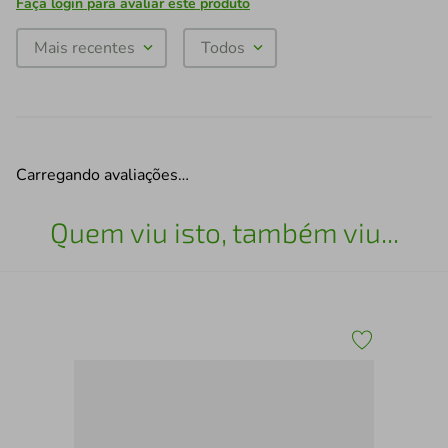
Faça login para avaliar este produto
Mais recentes
Todos
Carregando avaliações…
Quem viu isto, também viu...
Pel
Plu