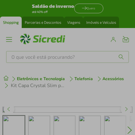
Saldão de inverno
Quero
até 40% off
Shopping
Parcerias e Descontos
Viagens
Imóveis e Veículos
O que você está procurando?
Produtos mais buscados
Eletrônicos e Tecnologia
Telefonia
Acessórios
tenis
1
º
Kit Capa Crystal Slim para iPhone 13 Pro + Ventosa - Verde - Gshield
cafeteira
2
º
perfume
3
º