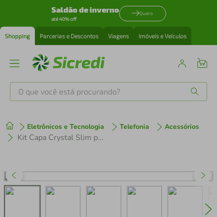
Saldão de inverno
Quero
até 40% off
Shopping
Parcerias e Descontos
Viagens
Imóveis e Veículos
O que você está procurando?
Produtos mais buscados
Eletrônicos e Tecnologia
Telefonia
Acessórios
tenis
1
º
Kit Capa Crystal Slim para iphone 17 Air + Ventosa - Verde - Gshield
cafeteira
2
º
perfume
3
º