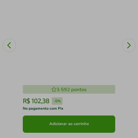
3.592
pontos
R$
102
,
38
R
-
5%
No pagamento com Pix
No 
Adicionar ao carrinho