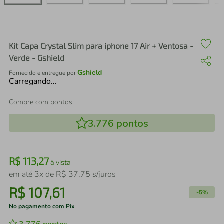
air fryer
4
º
iphone
5
º
Kit Capa Crystal Slim para iphone 17 Air + Ventosa -
Verde - Gshield
Gshield
Fornecido e entregue por
Carregando…
Compre com pontos:
3.776
pontos
R$
113
,
27
à vista
em até
3
x de
R$
37
,
75
s/juros
R$
107
,
61
-
5%
No pagamento com Pix