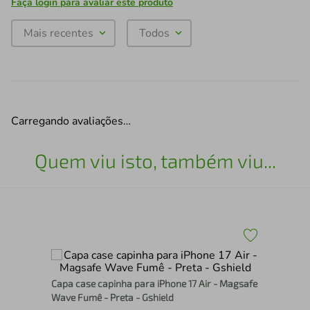
Faça login para avaliar este produto
Mais recentes
Todos
Carregando avaliações…
Quem viu isto, também viu...
Kit
Capa case capinha para iPhone 17 Air - Magsafe
Pre
Wave Fumê - Preta - Gshield