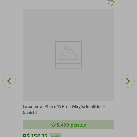
Cap
 G5
Gsh
Capa para iPhone 15 Pro - MagSafe Glitter -
Gshield
5.499
pontos
R$
156
,
72
R
-
5%