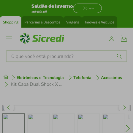
Saldão de inverno
Quero
até 40% off
Shopping
Parcerias e Descontos
Viagens
Imóveis e Veículos
O que você está procurando?
Produtos mais buscados
Eletrônicos e Tecnologia
Telefonia
Acessórios
tenis
1
º
Kit Capa Dual Shock X e Caneta Dinamic para iPad 10.2 (7 / 8 / 9 Geração) - Gshield
cafeteira
2
º
perfume
3
º