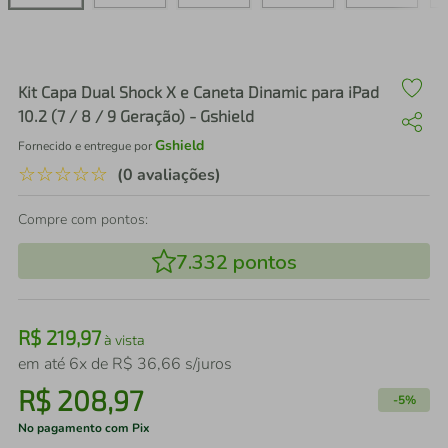
air fryer
4
º
iphone
5
º
Kit Capa Dual Shock X e Caneta Dinamic para iPad
10.2 (7 / 8 / 9 Geração) - Gshield
Gshield
Fornecido e entregue por
☆
☆
☆
☆
☆
(0 avaliações)
Compre com pontos:
7.332
pontos
R$
219
,
97
à vista
em até
6
x de
R$
36
,
66
s/juros
R$
208
,
97
-
5%
No pagamento com Pix